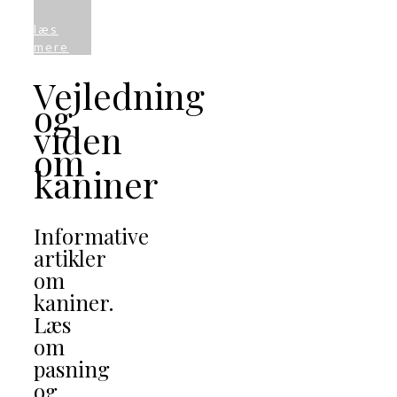
læs
mere
Vejledning
og
viden
om
kaniner
Informative
artikler
om
kaniner.
Læs
om
pasning
og