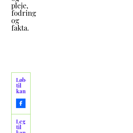
pleje,
fodring
og
fakta.
Løbegård
til
kaniner
Legetøj
til
kaniner