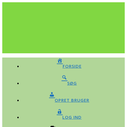
FORSIDE
SØG
OPRET BRUGER
LOG IND