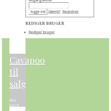
Glemt?
Registrer
REDIGER BRUGER
Rediger bruger
Cavapoo
til
salg
læs
mere