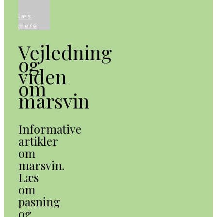
læs
mere
Vejledning
og
viden
om
marsvin
Informative
artikler
om
marsvin.
Læs
om
pasning
og