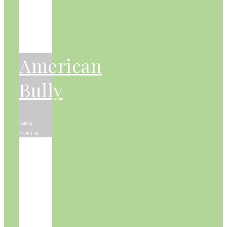
American
Bully
læs
mere