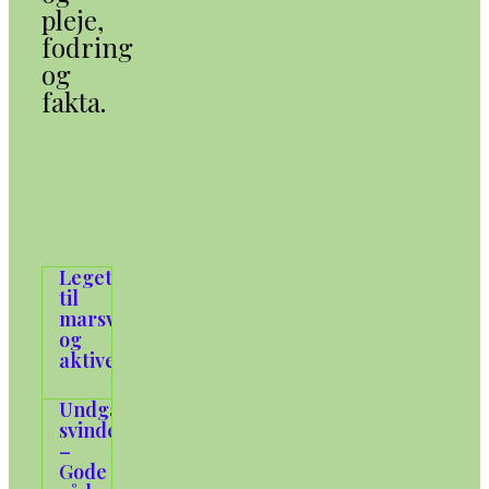
pleje,
fodring
og
fakta.
Legetøj
til
marsvin
og
aktivering
Undgå
svindel
–
Gode