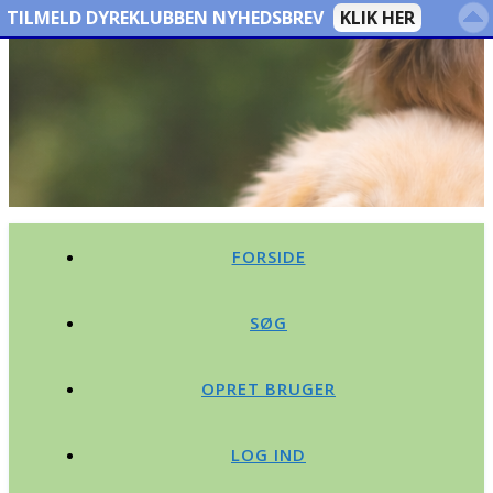
TILMELD DYREKLUBBEN NYHEDSBREV
KLIK HER
FORSIDE
SØG
OPRET BRUGER
LOG IND