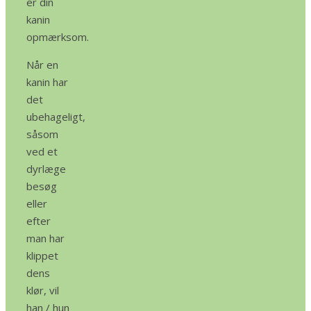
er din
kanin
opmærksom.
Når en
kanin har
det
ubehageligt,
såsom
ved et
dyrlæge
besøg
eller
efter
man har
klippet
dens
klør, vil
han / hun