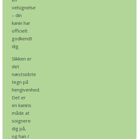
velsignelse
– din
kanin har
officielt
godkendt
dig.
Slikken er
det
næstsidste
tegn på
hengivenhed.
Det er
en kanins
måde at
soignere
dig på,
og han /