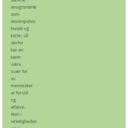
ansigtsmimik
som
eksempelvis
hunde og
katte, så
derfor
kan en
kanin
være
svær for
os
mennesker
at forstå
og
aflæse.
Men i
virkeligheden