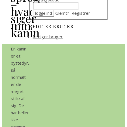
–
hvad
Glemt?
Registrer
siger
min
REDIGER BRUGER
kanin
Rediger bruger
En kanin
er et
byttedyr,
så
normalt
er de
meget
stille af
sig. De
har heller
ikke
samme