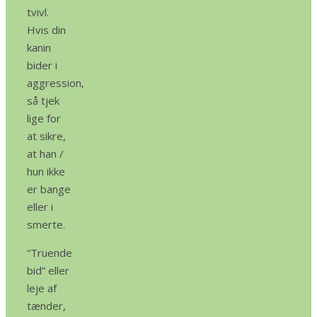
tvivl.
Hvis din
kanin
bider i
aggression,
så tjek
lige for
at sikre,
at han /
hun ikke
er bange
eller i
smerte.
“Truende
bid” eller
leje af
tænder,