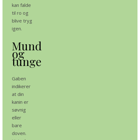
kan falde
til ro og
blive tryg
igen.
Mund
og
tunge
Gaben
indikerer
at din
kanin er
søvnig
eller
bare
doven.