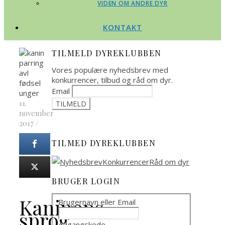
VIDEN OM ANDRE DYR
KONTAKT
TILMELD DYREKLUBBEN
Vores populære nyhedsbrev med
konkurrencer, tilbud og råd om dyr.
Email
11.
november
2017
/
TILMED DYREKLUBBEN
BRUGER LOGIN
Kaninens
Brugernavn eller Email
sprog
Adgangskode