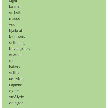
siger
kaniner
en helt
masse
ved
hjælp af
kroppens
stilling og
bevægelser,
ørernes
og
halens
stilling,
udtrykket
i øjnene
og de
små lyde
de siger