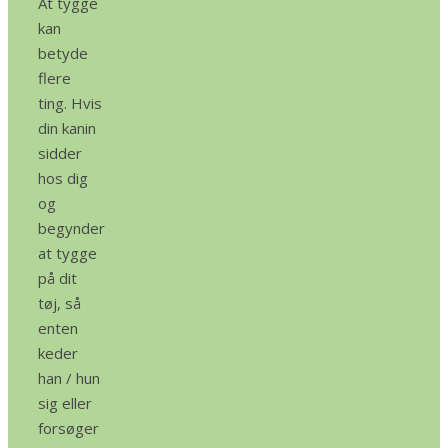
At tygge
kan
betyde
flere
ting. Hvis
din kanin
sidder
hos dig
og
begynder
at tygge
på dit
tøj, så
enten
keder
han / hun
sig eller
forsøger