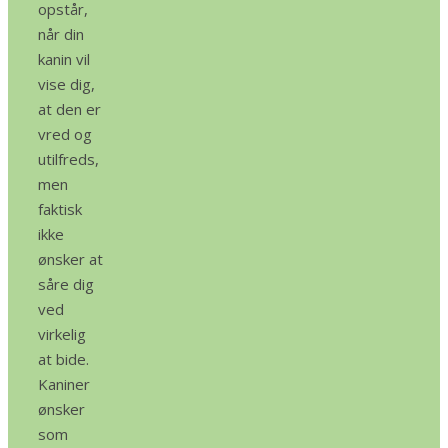
opstår,
når din
kanin vil
vise dig,
at den er
vred og
utilfreds,
men
faktisk
ikke
ønsker at
såre dig
ved
virkelig
at bide.
Kaniner
ønsker
som