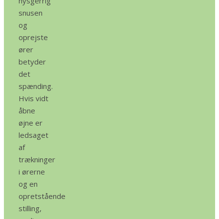
nysgerrig
snusen
og
oprejste
ører
betyder
det
spænding.
Hvis vidt
åbne
øjne er
ledsaget
af
trækninger
i ørerne
og en
opretstående
stilling,