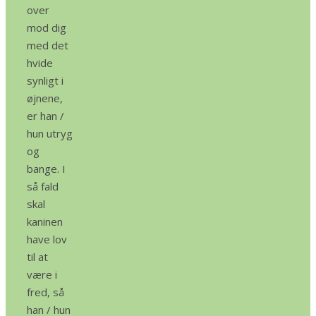
over
mod dig
med det
hvide
synligt i
øjnene,
er han /
hun utryg
og
bange. I
så fald
skal
kaninen
have lov
til at
være i
fred, så
han / hun