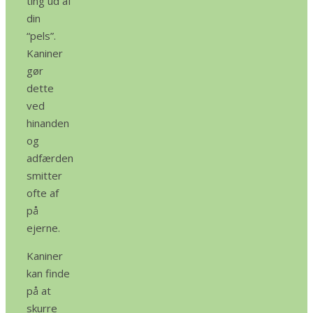
ting ud af
din
“pels”.
Kaniner
gør
dette
ved
hinanden
og
adfærden
smitter
ofte af
på
ejerne.
Kaniner
kan finde
på at
skurre