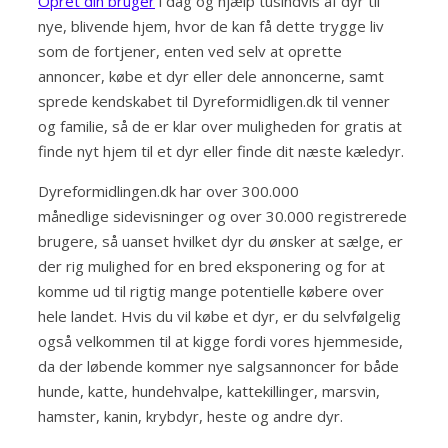
Opret din bruger
i dag og hjælp tusindvis af dyr til
nye, blivende hjem, hvor de kan få dette trygge liv
som de fortjener, enten ved selv at oprette
annoncer, købe et dyr eller dele annoncerne, samt
sprede kendskabet til Dyreformidligen.dk til venner
og familie, så de er klar over muligheden for gratis at
finde nyt hjem til et dyr eller finde dit næste kæledyr.
Dyreformidlingen.dk har over 300.000
månedlige sidevisninger og over 30.000 registrerede
brugere, så uanset hvilket dyr du ønsker at sælge, er
der rig mulighed for en bred eksponering og for at
komme ud til rigtig mange potentielle købere over
hele landet. Hvis du vil købe et dyr, er du selvfølgelig
også velkommen til at kigge fordi vores hjemmeside,
da der løbende kommer nye salgsannoncer for både
hunde, katte, hundehvalpe, kattekillinger, marsvin,
hamster, kanin, krybdyr, heste og andre dyr.