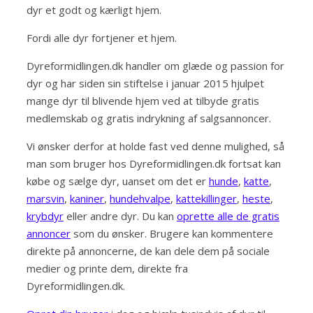
dyr et godt og kærligt hjem.
Fordi alle dyr fortjener et hjem.
Dyreformidlingen.dk handler om glæde og passion for
dyr og har siden sin stiftelse i januar 2015 hjulpet
mange dyr til blivende hjem ved at tilbyde gratis
medlemskab og gratis indrykning af salgsannoncer.
Vi ønsker derfor at holde fast ved denne mulighed, så
man som bruger hos Dyreformidlingen.dk fortsat kan
købe og sælge dyr, uanset om det er
hunde
,
katte
,
marsvin
,
kaniner
,
hundehvalpe
,
kattekillinger
,
heste
,
krybdyr
eller andre dyr. Du kan
oprette alle de gratis
annoncer
som du ønsker. Brugere kan kommentere
direkte på annoncerne, de kan dele dem på sociale
medier og printe dem, direkte fra
Dyreformidlingen.dk.