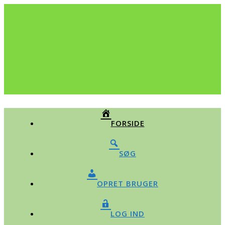
FORSIDE
SØG
OPRET BRUGER
LOG IND