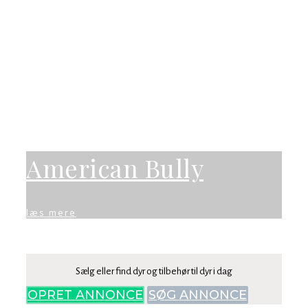
American Bully
læs mere
Sælg eller find dyr og tilbehør til dyr i dag
OPRET ANNONCE
SØG ANNONCE