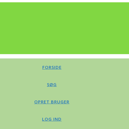
FORSIDE
SØG
OPRET BRUGER
LOG IND