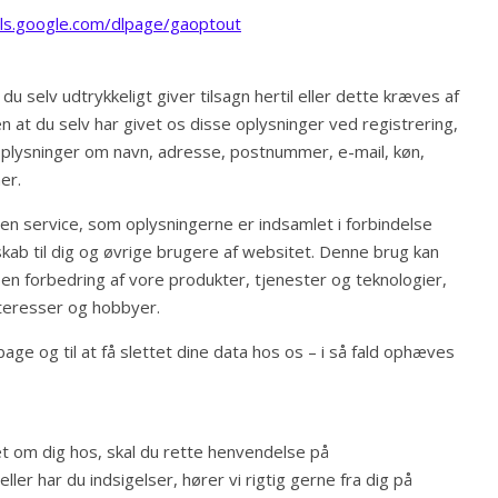
ols.google.com/dlpage/gaoptout
u selv udtrykkeligt giver tilsagn hertil eller dette kræves af
 at du selv har givet os disse oplysninger ved registrering,
 oplysninger om navn, adresse, postnummer, e-mail, køn,
er.
en service, som oplysningerne er indsamlet i forbindelse
kab til dig og øvrige brugere af websitet. Denne brug kan
en forbedring af vore produkter, tjenester og teknologier,
interesser og hobbyer.
bage og til at få slettet dine data hos os – i så fald ophæves
et om dig hos, skal du rette henvendelse på
ller har du indsigelser, hører vi rigtig gerne fra dig på