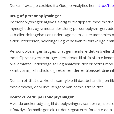
Du kan fravælge cookies fra Google Analytics her:
http://to
Brug af personoplysninger
Personoplysninger afgives aldrig til tredjepart, med mindre d
myndigheder, og vi indsamler aldrig personoplysninger, uden
køb eller deltagelse i en undersøgelse m.v. Her indsamles
alder, interesser, holdninger og kendskab til forskellige emn
Personoplysninger bruges til at gennemføre det køb eller d
med. Oplysningerne bruges derudover til at få større kends
bl.a. omfatte undersøgelser og analyser, der er rettet mod 
samt visning af indhold og reklamer, der er tilpasset dine 
Du har ret til at trække dit samtykke til databehandlingen til
medlemskab, da vi ikke længere kan administrere det.
Kontakt vedr. personoplysninger
Hvis du ønsker adgang til de oplysninger, som er registrer
info@dyreformidlingen.dk. Er der registreret forkerte data, e