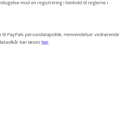
sigelse mod en registrering i henhold til reglerne i
u til PayPals persondatapolitik. Henvendelser vedrørende
datavilkår kan læses
her
.