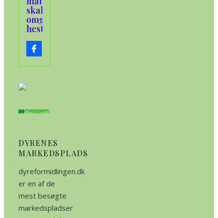
man
skal
omgås
heste
DYRENES
MARKEDSPLADS
dyreformidlingen.dk
er en af de
mest besøgte
markedspladser