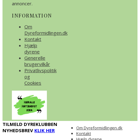
annoncer.
INFORMATION
Om
Dyreformidlingen.dk
Kontakt
Hjælp
dyrene
Generelle
brugervilkår
Privatlivspolitik
og
Cookies
TILMELD DYREKLUBBEN
Om Dyreformidlingen.dk
NYHEDSBREV
KLIK HER
Kontakt
Hjælp dyrene