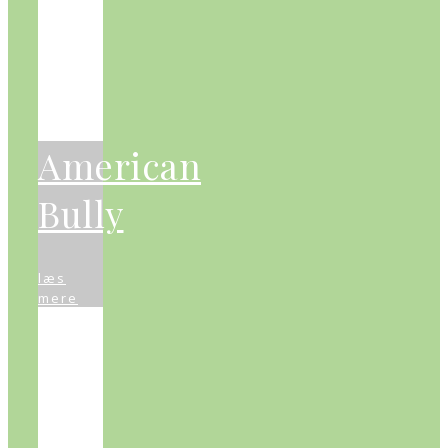
American
Bully
læs
mere