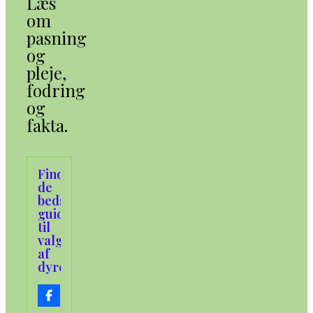
Læs
om
pasning
og
pleje,
fodring
og
fakta.
Find
de
bedste
guider
til
valg
af
dyrefoder