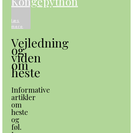
Kongepython
læs
mere
Vejledning
og
viden
om
heste
Informative
artikler
om
heste
og
føl.