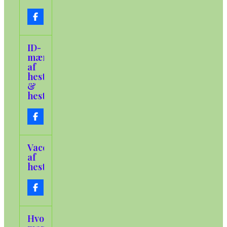
ID-
mærkning
af
heste
&
hestepas
Vaccination
af
heste
Hvordan