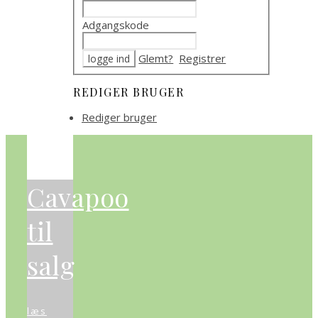
Adgangskode
Glemt?
Registrer
REDIGER BRUGER
Rediger bruger
Cavapoo
til
salg
læs