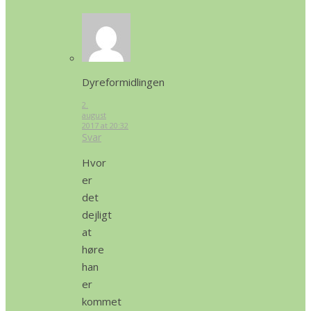
Dyreformidlingen
2.
august
2017 at 20:32
Svar
Hvor
er
det
dejligt
at
høre
han
er
kommet