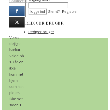
Comments
Glemt?
Registrer
REDIGER BRUGER
Rediger bruger
Vores
dejlige
hankat
Valde på
10 år er
ikke
kommet
hjem
som han
plejer.
Ikke set
siden 1