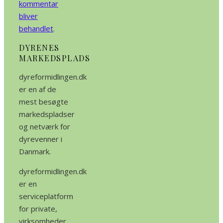
kommentar
bliver
behandlet
.
DYRENES
MARKEDSPLADS
dyreformidlingen.dk
er en af de
mest besøgte
markedspladser
og netværk for
dyrevenner i
Danmark.
dyreformidlingen.dk
er en
serviceplatform
for private,
virksomheder