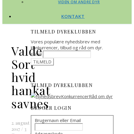
VIDEN OM ANDRE DYR
KONTAKT
TILMELD DYREKLUBBEN
Vores populære nyhedsbrev med
Valde
konkurrencer, tilbud og råd om dyr.
Email
Sort
hvid
TILMED DYREKLUBBEN
hankat
savnes
BRUGER LOGIN
Brugernavn eller Email
2. august
2017
/
3
Adgangskode