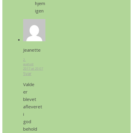
hjem
igen
Jeanette
2.
august
2017 at 20:07
Svar
Valde
er
blevet
afleveret
i
god
behold