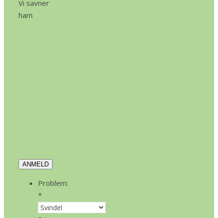
Vi savner
ham
ANMELD
Problem:
*