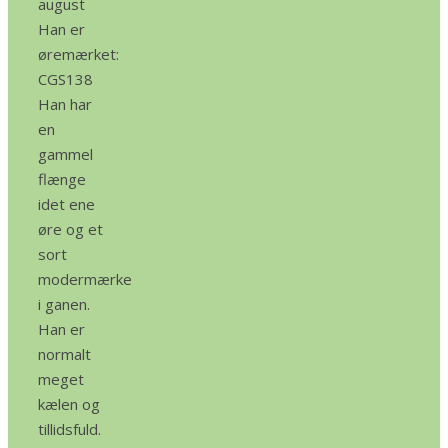
august
Han er
øremærket:
CGS138
Han har
en
gammel
flænge
idet ene
øre og et
sort
modermærke
i ganen.
Han er
normalt
meget
kælen og
tillidsfuld.