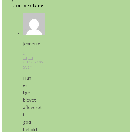
kommentarer
Jeanette
2.
august
2017 at 20:05
Svar
Han
er
lige
blevet
afleveret
i
god
behold