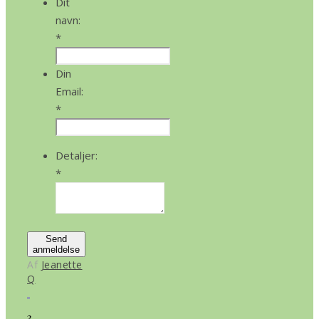
Dit
navn:
*
Din
Email:
*
Detaljer:
*
Send
anmeldelse
Af
Jeanette
Q
3