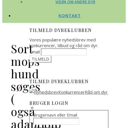
VIDEN OM ANDRE DYR
KONTAKT
TILMELD DYREKLUBBEN
Vores populære nyhedsbrev med
Sort
konkurrencer, tilbud og råd om dyr.
Email
mops
hund
TILMED DYREKLUBBEN
søges
(
BRUGER LOGIN
også
Brugernavn eller Email
adaption)
Adgangskode