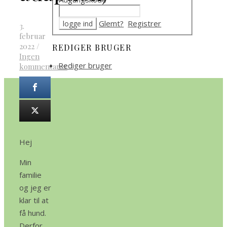
Glemt?
Registrer
3.
februar
2022
/
REDIGER BRUGER
Ingen
Rediger bruger
kommentarer
Hej
Min
familie
og jeg er
klar til at
få hund.
Derfor