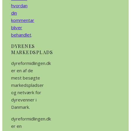
hvordan
din
kommentar
bliver
behandlet
.
DYRENES
MARKEDSPLADS
dyreformidlingen.dk
er en af de
mest besøgte
markedspladser
og netværk for
dyrevenner i
Danmark.
dyreformidlingen.dk
er en