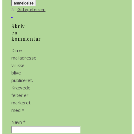
anmeldelse
Af
Gittepetersen
Skriv
en
kommentar
Din e-
mailadresse
vil ikke
blive
publiceret.
Krævede
felter er
markeret
med
*
Navn
*