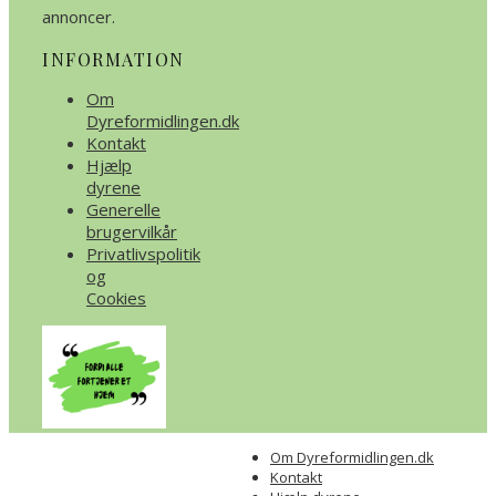
annoncer.
INFORMATION
Om
Dyreformidlingen.dk
Kontakt
Hjælp
dyrene
Generelle
brugervilkår
Privatlivspolitik
og
Cookies
Om Dyreformidlingen.dk
Kontakt