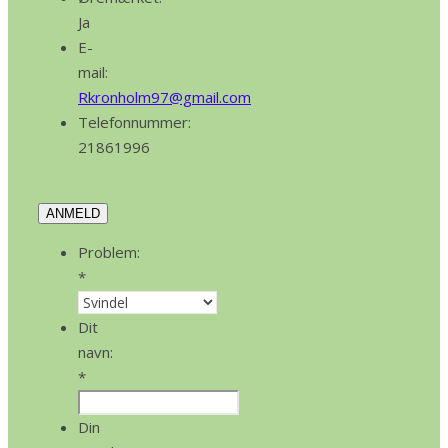
Ja
E-
mail:
Rkronholm97@gmail.com
Telefonnummer:
21861996
ANMELD
Problem:
*
Dit
navn:
*
Din