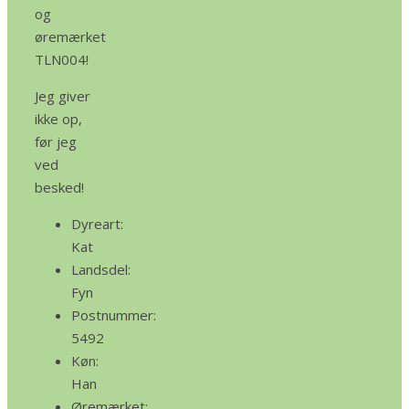
og
øremærket
TLN004!
Jeg giver
ikke op,
før jeg
ved
besked!
Dyreart:
Kat
Landsdel:
Fyn
Postnummer:
5492
Køn:
Han
Øremærket: