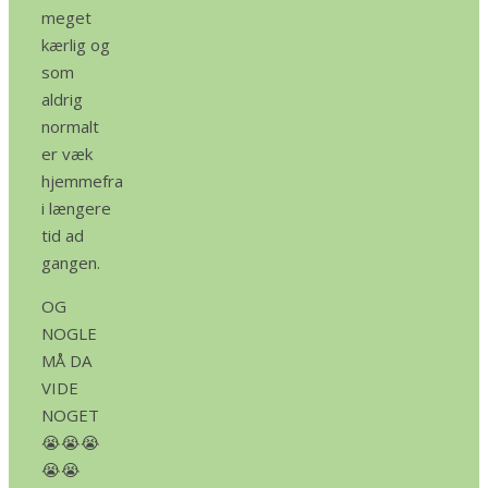
meget
kærlig og
som
aldrig
normalt
er væk
hjemmefra
i længere
tid ad
gangen.
OG
NOGLE
MÅ DA
VIDE
NOGET
😭😭😭
😭😭