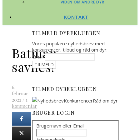
VIDEN OM ANDRE DYR
KONTAKT
TILMELD DYREKLUBBEN
Vores populære nyhedsbrev med
Batman
konkurrencer, tilbud og råd om dyr.
Email
savnes!
6.
TILMED DYREKLUBBEN
februar
2022
/
1
kommentar
BRUGER LOGIN
Brugernavn eller Email
Adgangskode