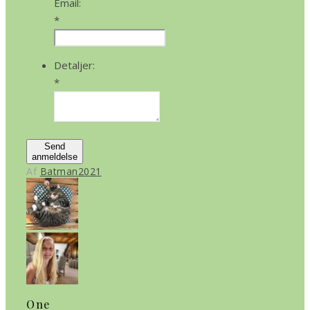
Email:
*
Detaljer:
*
Send
anmeldelse
Af
Batman2021
One