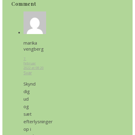
Comment
marika
vengberg
7.
februar
2022 at 08:20
Svar
Skynd
dig
ud
og
sæt
efterlysninger
op i