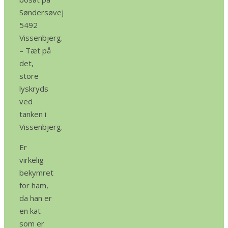
Søndersøvej
5492
Vissenbjerg.
– Tæt på
det,
store
lyskryds
ved
tanken i
Vissenbjerg.
Er
virkelig
bekymret
for ham,
da han er
en kat
som er