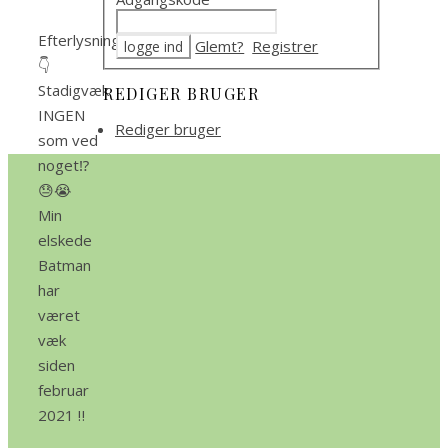
Efterlysning
Glemt?
Registrer
👇
Stadigvæk
REDIGER BRUGER
INGEN
Rediger bruger
som ved
noget⁉️
😓😭
Min
elskede
Batman
har
været
væk
siden
februar
2021 ‼️