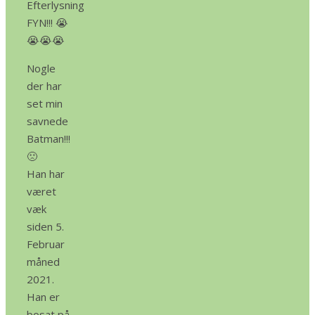
Efterlysning
FYN!!! 😭
😭😭😭
Nogle
der har
set min
savnede
Batman!!!
🙁
Han har
været
væk
siden 5.
Februar
måned
2021.
Han er
bosat på