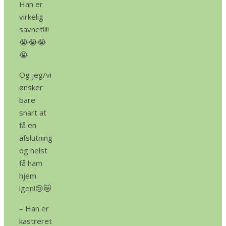
Han er
virkelig
savnet!!!!
😭😭😭
😭
Og jeg/vi
ønsker
bare
snart at
få en
afslutning
og helst
få ham
hjem
igen!😢😿
– Han er
kastreret