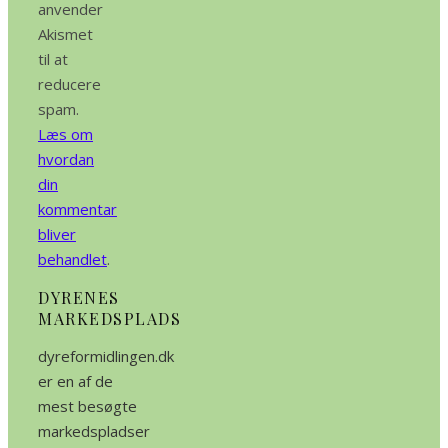
anvender
Akismet
til at
reducere
spam.
Læs om
hvordan
din
kommentar
bliver
behandlet
.
DYRENES
MARKEDSPLADS
dyreformidlingen.dk
er en af de
mest besøgte
markedspladser