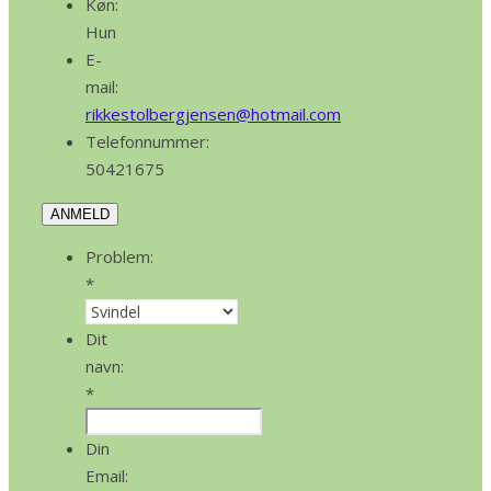
Køn:
Hun
E-
mail:
rikkestolbergjensen@hotmail.com
Telefonnummer:
50421675
ANMELD
Problem:
*
Dit
navn:
*
Din
Email: