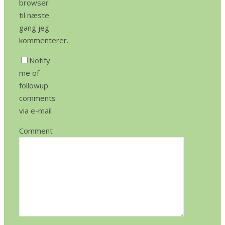
browser
til næste
gang jeg
kommenterer.
Notify
me of
followup
comments
via e-mail
Comment