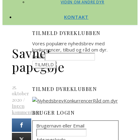
VIDEN OM ANDRE DYR
KONTAKT
TILMELD DYREKLUBBEN
Vores populære nyhedsbrev med
Savnet
konkurrencer, tilbud og råd om dyr.
Email
papegøje
25.
TILMED DYREKLUBBEN
oktober
2020
/
Ingen
kommentarer
BRUGER LOGIN
Brugernavn eller Email
Adgangskode