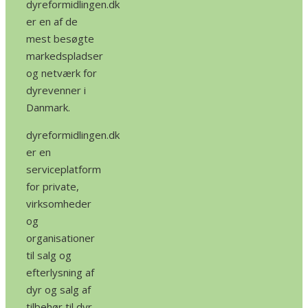
dyreformidlingen.dk
er en af de
mest besøgte
markedspladser
og netværk for
dyrevenner i
Danmark.
dyreformidlingen.dk
er en
serviceplatform
for private,
virksomheder
og
organisationer
til salg og
efterlysning af
dyr og salg af
tilbehør til dyr.