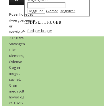
Glemt?
Registrer
Rosenhovedet
dværgpapegøje
REDIGER BRUGER
er
Rediger bruger
bortfløjet
23.10 fra
Søvangen
i Skt
Klemens,
Odense
S og er
meget
savnet..
Grøn
med rødt
hoved og
ca 10-12