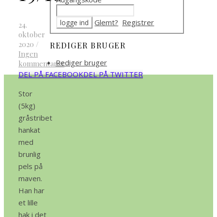
Glemt?
Registrer
24.
oktober
2020
/
REDIGER BRUGER
Ingen
Rediger bruger
kommentarer
DEL PÅ FACEBOOK
DEL PÅ TWITTER
Stor
(5kg)
gråstribet
hankat
med
brunlig
pels på
maven.
Han har
et lille
hak i det