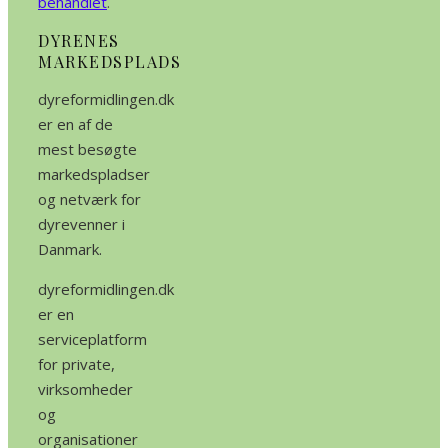
behandlet
.
DYRENES
MARKEDSPLADS
dyreformidlingen.dk
er en af de
mest besøgte
markedspladser
og netværk for
dyrevenner i
Danmark.
dyreformidlingen.dk
er en
serviceplatform
for private,
virksomheder
og
organisationer