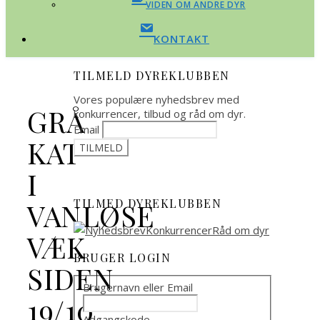
VIDEN OM ANDRE DYR
KONTAKT
TILMELD DYREKLUBBEN
Vores populære nyhedsbrev med
GRÅ
konkurrencer, tilbud og råd om dyr.
Email
KAT
I
TILMED DYREKLUBBEN
VANLØSE
VÆK
BRUGER LOGIN
SIDEN
Brugernavn eller Email
19/10
Adgangskode