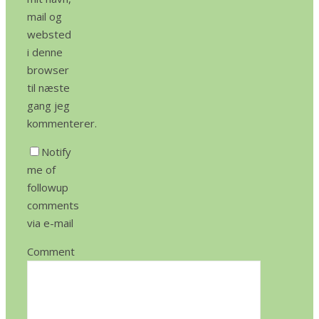
mail og
websted
i denne
browser
til næste
gang jeg
kommenterer.
Notify
me of
followup
comments
via e-mail
Comment