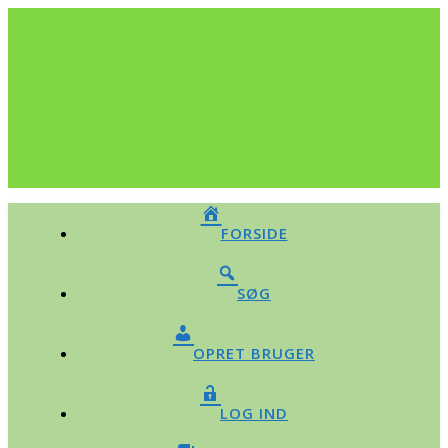
FORSIDE
SØG
OPRET BRUGER
LOG IND