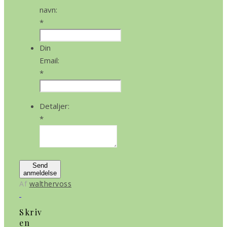
navn:
*
Din
Email:
*
Detaljer:
*
Send
anmeldelse
Af
walthervoss
Skriv
en