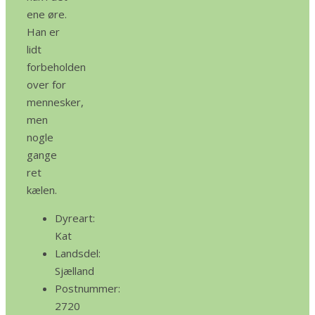
ene øre.
Han er
lidt
forbeholden
over for
mennesker,
men
nogle
gange
ret
kælen.
Dyreart:
Kat
Landsdel:
Sjælland
Postnummer:
2720