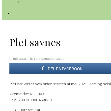
Plet savnes
9. juli 2021
/
Ingen kommentarer
DEL PÅ FACEBOOK
Plet har været væk siden starten af maj 2021. Tam og selsk
Øremærke: NOC003
Chip: 208210000468069
Dyreart:
Kat