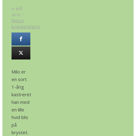
9. juli
2021
/
Ingen
kommentarer
Milo er
en sort
1-årig
kastreret
han med
en lille
hvid blis
på
brystet.