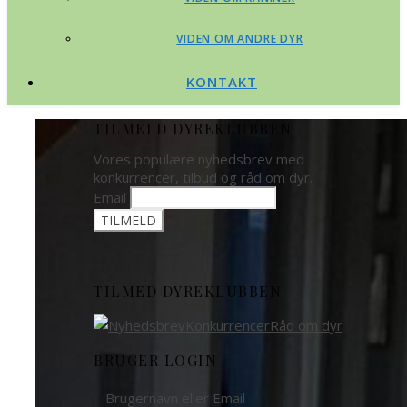
VIDEN OM ANDRE DYR
KONTAKT
TILMELD DYREKLUBBEN
Vores populære nyhedsbrev med
konkurrencer, tilbud og råd om dyr.
Email
TILMED DYREKLUBBEN
BRUGER LOGIN
Brugernavn eller Email