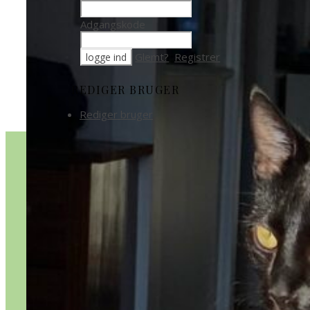
Adgangskode
Glemt?
Registrer
REDIGER BRUGER
Rediger bruger