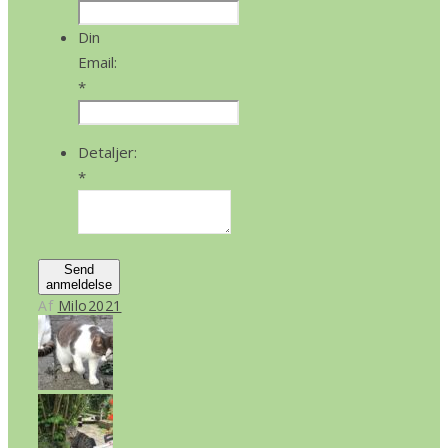
Din
Email:
*
Detaljer:
*
Send
anmeldelse
Af
Milo2021