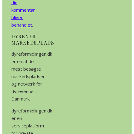
din
kommentar
bliver
behandlet
.
DYRENES
MARKEDSPLADS
dyreformidlingen.dk
er en af de
mest besøgte
markedspladser
og netværk for
dyrevenner i
Danmark.
dyreformidlingen.dk
er en
serviceplatform
for private,