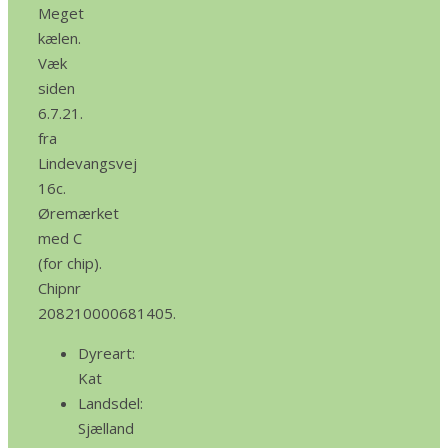
Meget
kælen.
Væk
siden
6.7.21.
fra
Lindevangsvej
16c.
Øremærket
med C
(for chip).
Chipnr
208210000681405.
Dyreart:
Kat
Landsdel:
Sjælland