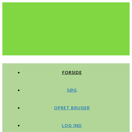
FORSIDE
SØG
OPRET BRUGER
LOG IND