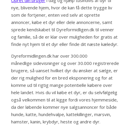
Opret din bruger
i dag og hjælp tusindvis af dyr til
nye, blivende hjem, hvor de kan få dette trygge liv
som de fortjener, enten ved selv at oprette
annoncer, købe et dyr eller dele annoncerne, samt
sprede kendskabet til Dyreformidligen.dk til venner
og familie, så de er klar over muligheden for gratis at
finde nyt hjem til et dyr eller finde dit næste kæledyr.
Dyreformidlingen.dk har over 300.000
månedlige sidevisninger og over 30.000 registrerede
brugere, så uanset hvilket dyr du ønsker at sælge, er
der rig mulighed for en bred eksponering og for at
komme ud til rigtig mange potentielle købere over
hele landet. Hvis du vil købe et dyr, er du selvfølgelig
også velkommen til at kigge fordi vores hjemmeside,
da der løbende kommer nye salgsannoncer for både
hunde, katte, hundehvalpe, kattekillinger, marsvin,
hamster, kanin, krybdyr, heste og andre dyr.