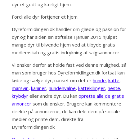
dyr et godt og kærligt hjem.
Fordi alle dyr fortjener et hjem.
Dyreformidlingen.dk handler om glæde og passion for
dyr og har siden sin stiftelse i januar 2015 hjulpet
mange dyr til blivende hjem ved at tilbyde gratis
medlemskab og gratis indrykning af salgsannoncer.
Vi ønsker derfor at holde fast ved denne mulighed, så
man som bruger hos Dyreformidlingen.dk fortsat kan
købe og sælge dyr, uanset om det er
hunde
,
katte
,
marsvin
,
kaniner
,
hundehvalpe
,
kattekillinger
,
heste
,
krybdyr
eller andre dyr. Du kan
oprette alle de gratis
annoncer
som du ønsker. Brugere kan kommentere
direkte på annoncerne, de kan dele dem på sociale
medier og printe dem, direkte fra
Dyreformidlingen.dk.