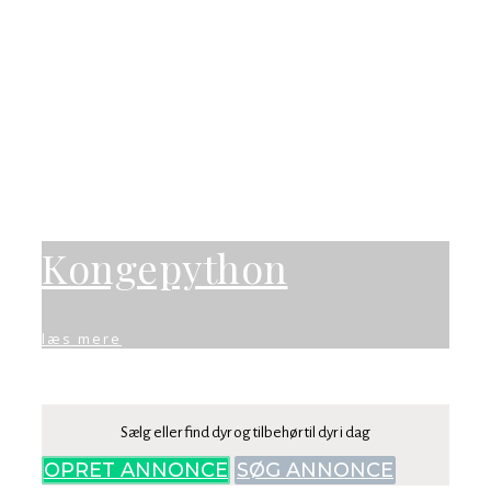
Kongepython
læs mere
Sælg eller find dyr og tilbehør til dyr i dag
OPRET ANNONCE
SØG ANNONCE