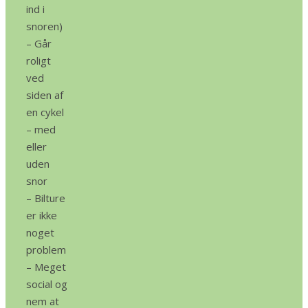
ind i
snoren)
– Går
roligt
ved
siden af ​​
en cykel
– med
eller
uden
snor
– Bilture
er ikke
noget
problem
– Meget
social og
nem at