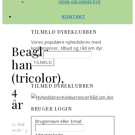
VIDEN OM ANDRE DYR
KONTAKT
TILMELD DYREKLUBBEN
Vores populære nyhedsbrev med
Beagle
konkurrencer, tilbud og råd om dyr.
Email
han
(tricolor),
TILMED DYREKLUBBEN
4
år
BRUGER LOGIN
Brugernavn eller Email
12. maj
2026
/
2
Adgangskode