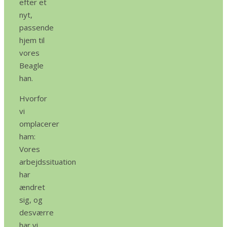
efter et
nyt,
passende
hjem til
vores
Beagle
han.
Hvorfor
vi
omplacerer
ham:
Vores
arbejdssituation
har
ændret
sig, og
desværre
har vi