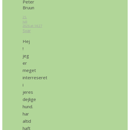
Peter
Bruun
25.
juli
2026 at 14:27
Svar
Hej
!
jeg
er
meget
interreseret
i
jeres
dejlige
hund.
har
altid
haft