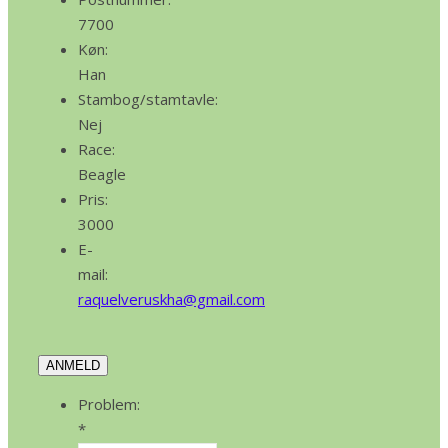
7700
Køn:
Han
Stambog/stamtavle:
Nej
Race:
Beagle
Pris:
3000
E-
mail:
raquelveruskha@gmail.com
ANMELD
Problem:
*