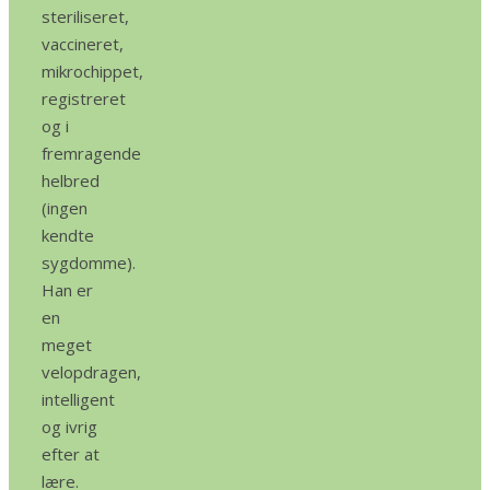
steriliseret,
vaccineret,
mikrochippet,
registreret
og i
fremragende
helbred
(ingen
kendte
sygdomme).
Han er
en
meget
velopdragen,
intelligent
og ivrig
efter at
lære.