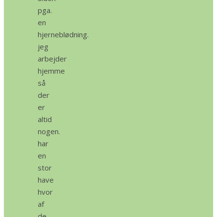
pga.
en
hjerneblødning.
jeg
arbejder
hjemme
så
der
er
altid
nogen.
har
en
stor
have
hvor
af
de