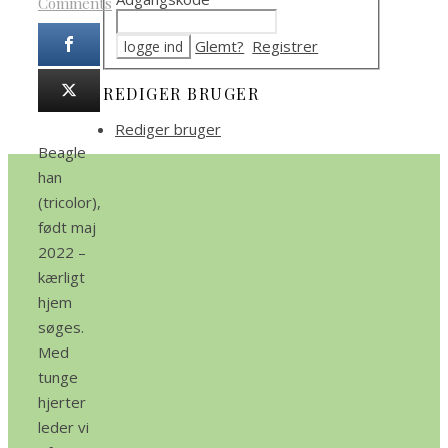
Comments
Glemt?
Registrer
REDIGER BRUGER
Rediger bruger
Beagle
han
(tricolor),
født maj
2022 –
kærligt
hjem
søges.
Med
tunge
hjerter
leder vi