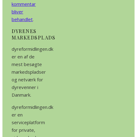
kommentar
bliver
behandlet
.
DYRENES
MARKEDSPLADS
dyreformidlingen.dk
er en af de
mest besøgte
markedspladser
og netværk for
dyrevenner i
Danmark.
dyreformidlingen.dk
er en
serviceplatform
for private,