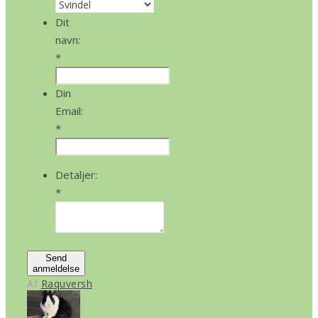
Dit
navn:
*
Din
Email:
*
Detaljer:
*
Send
anmeldelse
Af
Raquversh