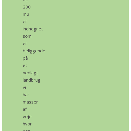
200
m2
er
indhegnet
som
er
beliggende
på
et
nedlagt
landbrug
vi
har
masser
af
veje
hvor
der