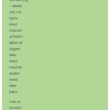
– ideelt
set i et
hjem
med
masser
af fritid i
løbet af
dagen,
eller
helst
med en
anden
hund
eller
børn.
Han er
tricolor,