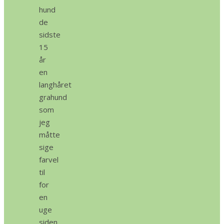
hund
de
sidste
15
år
en
langhåret
grahund
som
jeg
måtte
sige
farvel
til
for
en
uge
siden