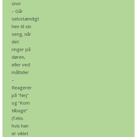
snor
– Går
selvstændigt
hen til sin
seng, når
det
ringer på
døren,
eller ved
måltider
–
Reagerer
på “Nej”
og “Kom
tilbage”
(f.eks.
hvis han
er viklet