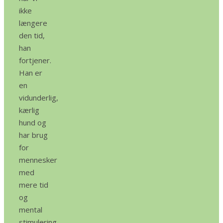
ikke
længere
den tid,
han
fortjener.
Han er
en
vidunderlig,
kærlig
hund og
har brug
for
mennesker
med
mere tid
og
mental
stimulering