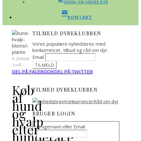
VIDEN OM ANDRE DYR
KONTAKT
TILMELD DYREKLUBBEN
Vores populære nyhedsbrev med
konkurrencer, tilbud og råd om dyr.
Email
6. januar
2018
/
DEL PÅ FACEBOOK
DEL PÅ TWITTER
Køb
TILMED DYREKLUBBEN
af
hund
og
BRUGER LOGIN
hvalp
efter
Brugernavn eller Email
hunderace
Adgangskode