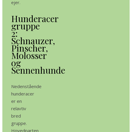
ejer.
Hunderacer
gruppe
2:
Schnauzer,
Pinscher,
Molosser
og
Sennenhunde
Nedenstående
hunderacer
er en
relavtiv
bred
gruppe.
Hovedparten