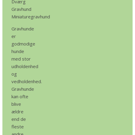
Dværg
Gravhund
Miniaturegravhund
Gravhunde
er
godmodige
hunde
med stor
udholdenhed
og
vedholdenhed.
Gravhunde
kan ofte
blive
ældre
end de
fleste
andre