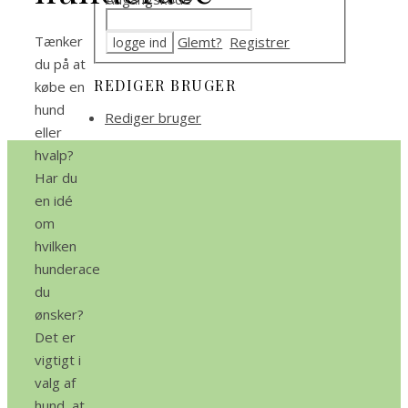
Tænker
Glemt?
Registrer
du på at
REDIGER BRUGER
købe en
hund
Rediger bruger
eller
hvalp?
Har du
en idé
om
hvilken
hunderace
du
ønsker?
Det er
vigtigt i
valg af
hund, at