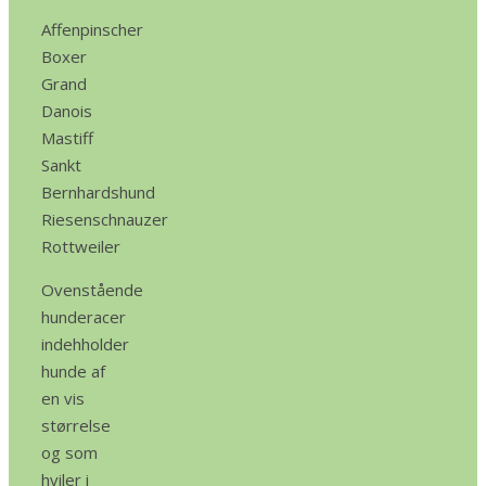
Affenpinscher
Boxer
Grand
Danois
Mastiff
Sankt
Bernhardshund
Riesenschnauzer
Rottweiler
Ovenstående
hunderacer
indehholder
hunde af
en vis
størrelse
og som
hviler i