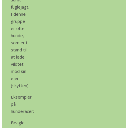
fuglejagt.
I denne
gruppe
er ofte
hunde,
som er i
stand til
at lede
vildtet
mod sin
ejer
(skytten).
Eksempler
på
hunderacer:
Beagle