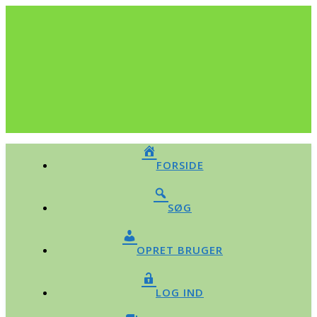
FORSIDE
SØG
OPRET BRUGER
LOG IND