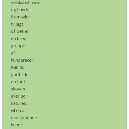
selskabshunde
og hunde
fremavler
til jagt,
så det er
en bred
gruppe
af
hunderacer.
Kan du
godt lide
en tur i
skoven
eller ud i
naturen,
vil en af
ovenstående
hunde