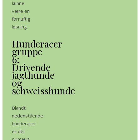
kunne
være en
fornuftig
løsning.
Hunderacer
gruppe
6:
Drivende
jagthunde
og
schweisshunde
Blandt
nedenstående
hunderacer
er der
primært