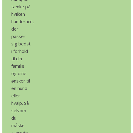
tænke på
hvilken
hunderace,
der
passer
sig bedst
i forhold
til din
familie
og dine
ønsker til
en hund
eller
hvalp. Så
selvom
du
måske
allerede