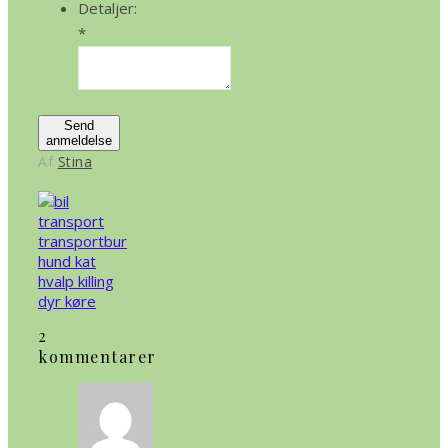
Detaljer:
*
Send
anmeldelse
Af
Stina
2
kommentarer