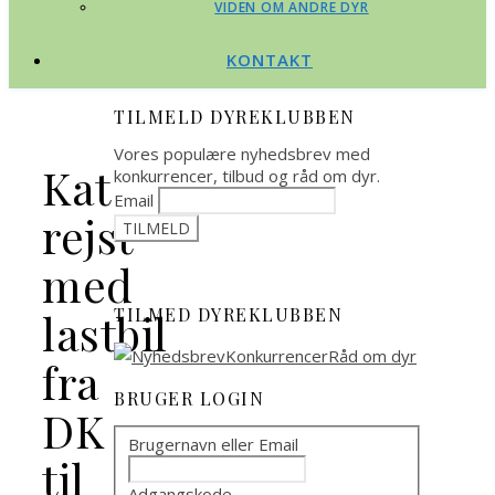
VIDEN OM ANDRE DYR
KONTAKT
TILMELD DYREKLUBBEN
Vores populære nyhedsbrev med
Kat
konkurrencer, tilbud og råd om dyr.
Email
rejst
med
TILMED DYREKLUBBEN
lastbil
fra
BRUGER LOGIN
DK
Brugernavn eller Email
til
Adgangskode