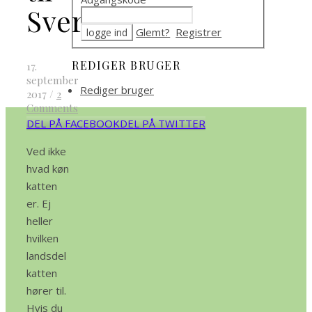
Sverige
Glemt?
Registrer
REDIGER BRUGER
17.
september
Rediger bruger
2017
/
2
Comments
DEL PÅ FACEBOOK
DEL PÅ TWITTER
Ved ikke
hvad køn
katten
er. Ej
heller
hvilken
landsdel
katten
hører til.
Hvis du