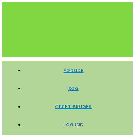
FORSIDE
SØG
OPRET BRUGER
LOG IND