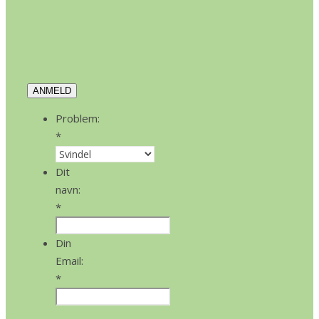
ANMELD
Problem:
*
Dit
navn:
*
Din
Email:
*