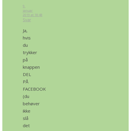
9.
januar
2019 at 18:48
Svar
Ja,
hvis
du
trykker
på
knappen
DEL
PÅ
FACEBOOK
(du
behøver
ikke
slå
det