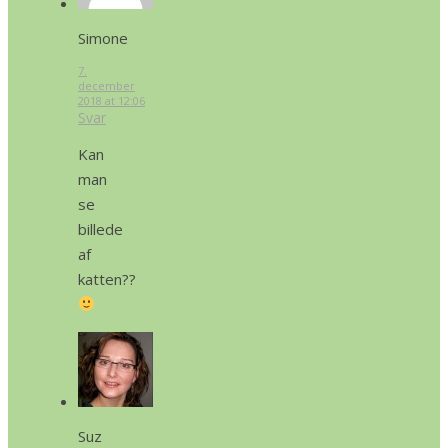
Simone
7.
december
2018 at 12:06
Svar
Kan
man
se
billede
af
katten??
Suz