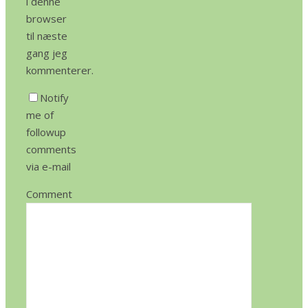
i denne
browser
til næste
gang jeg
kommenterer.
Notify
me of
followup
comments
via e-mail
Comment