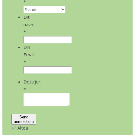
*
Dit
navn:
*
Din
Email:
*
Detaljer:
*
Send
anmeldelse
Af
Altea