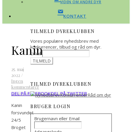
VIDEN OM ANDRE DYR
KONTAKT
TILMELD DYREKLUBBEN
Vores populære nyhedsbrev med
Kanin
konkurrencer, tilbud og råd om dyr.
Email
25. maj
2022
/
Ingen
TILMED DYREKLUBBEN
kommentarer
DEL PÅ FACEBOOK
DEL PÅ TWITTER
Kanin
BRUGER LOGIN
forsvundet
Brugernavn eller Email
24/5
Broget
Adgangskode