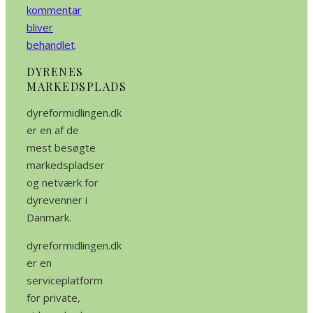
kommentar
bliver
behandlet
.
DYRENES
MARKEDSPLADS
dyreformidlingen.dk
er en af de
mest besøgte
markedspladser
og netværk for
dyrevenner i
Danmark.
dyreformidlingen.dk
er en
serviceplatform
for private,