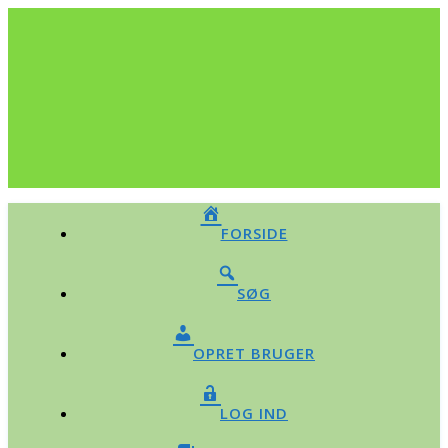
FORSIDE
SØG
OPRET BRUGER
LOG IND