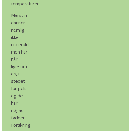
temperaturer.
Marsvin
danner
nemlig
ikke
underuld,
men har
hår
ligesom
os, i
stedet
for pels,
og de
har
nøgne
fødder.
Forskning