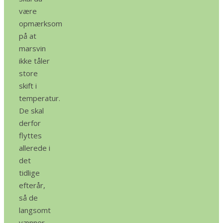
være
opmærksom
på at
marsvin
ikke tåler
store
skift i
temperatur.
De skal
derfor
flyttes
allerede i
det
tidlige
efterår,
så de
langsomt
vænner