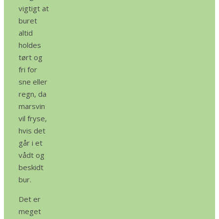
vigtigt at
buret
altid
holdes
tørt og
fri for
sne eller
regn, da
marsvin
vil fryse,
hvis det
går i et
vådt og
beskidt
bur.
Det er
meget