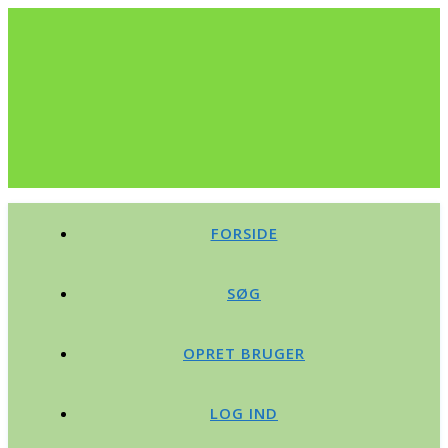
FORSIDE
SØG
OPRET BRUGER
LOG IND