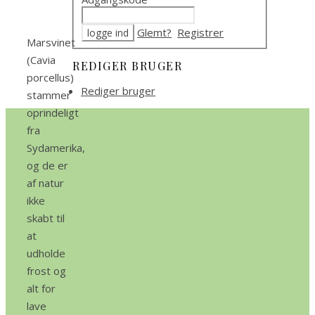
Glemt?
Registrer
Marsvinet
(Cavia
REDIGER BRUGER
porcellus)
Rediger bruger
stammer
oprindeligt
fra
Sydamerika,
og de er
af natur
ikke
skabt til
at
udholde
frost og
alt for
lave