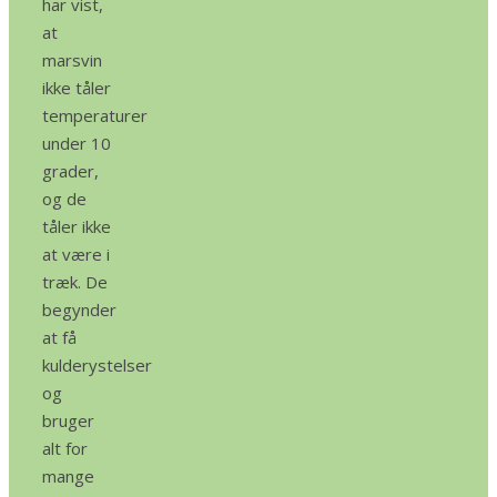
har vist,
at
marsvin
ikke tåler
temperaturer
under 10
grader,
og de
tåler ikke
at være i
træk. De
begynder
at få
kulderystelser
og
bruger
alt for
mange