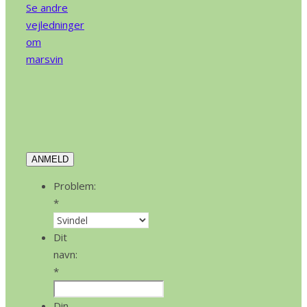
Se andre
vejledninger
om
marsvin
ANMELD
Problem:
*
Dit
navn:
*
Din