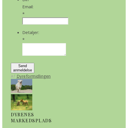
Email:
*
Detaljer:
*
Send
anmeldelse
Af
Dyreformidlingen
DYRENES
MARKEDSPLADS