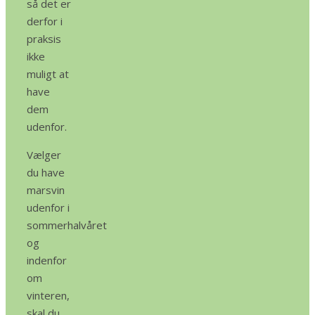
så det er
derfor i
praksis
ikke
muligt at
have
dem
udenfor.
Vælger
du have
marsvin
udenfor i
sommerhalvåret
og
indenfor
om
vinteren,
skal du