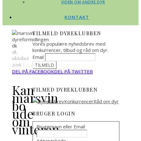
VIDEN OM ANDRE DYR
KONTAKT
TILMELD DYREKLUBBEN
Vores populære nyhedsbrev med
konkurrencer, tilbud og råd om dyr.
18.
Email
oktober
2016
/
DEL PÅ FACEBOOK
DEL PÅ TWITTER
Kan
TILMED DYREKLUBBEN
marsvin
bo
ude
BRUGER LOGIN
om
vinteren
Brugernavn eller Email
Adgangskode