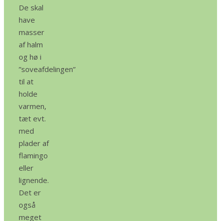
De skal
have
masser
af halm
og hø i
”soveafdelingen”
til at
holde
varmen,
tæt evt.
med
plader af
flamingo
eller
lignende.
Det er
også
meget