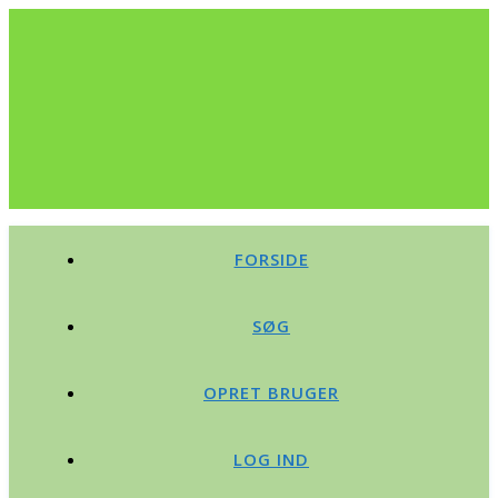
FORSIDE
SØG
OPRET BRUGER
LOG IND