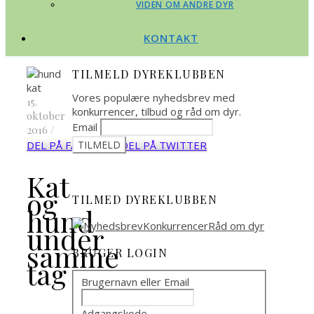
VIDEN OM ANDRE DYR
KONTAKT
TILMELD DYREKLUBBEN
Vores populære nyhedsbrev med
15.
konkurrencer, tilbud og råd om dyr.
oktober
Email
2016
/
DEL PÅ FACEBOOK
DEL PÅ TWITTER
Kat
og
TILMED DYREKLUBBEN
hund
under
samme
BRUGER LOGIN
tag
Brugernavn eller Email
Adgangskode