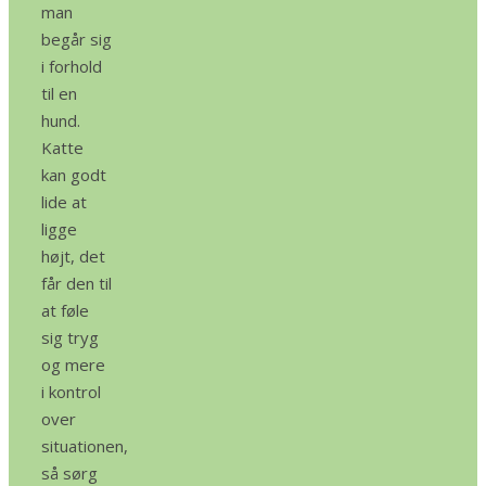
man
begår sig
i forhold
til en
hund.
Katte
kan godt
lide at
ligge
højt, det
får den til
at føle
sig tryg
og mere
i kontrol
over
situationen,
så sørg