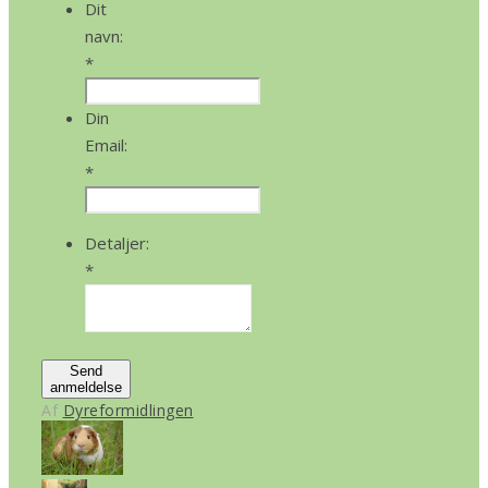
Dit
navn:
*
Din
Email:
*
Detaljer:
*
Send
anmeldelse
Af
Dyreformidlingen