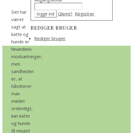
Det har
Glemt?
Registrer
været
sagt at
REDIGER BRUGER
katte og
Rediger bruger
hunde er
hinandens
modsætninger,
men
sandheden
er, at
håndterer
man
mødet
ordentligt,
kan katte
og hunde
få meget