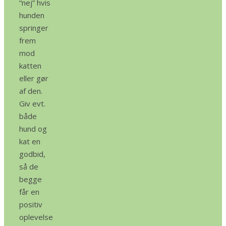
“nej” hvis
hunden
springer
frem
mod
katten
eller gør
af den.
Giv evt.
både
hund og
kat en
godbid,
så de
begge
får en
positiv
oplevelse