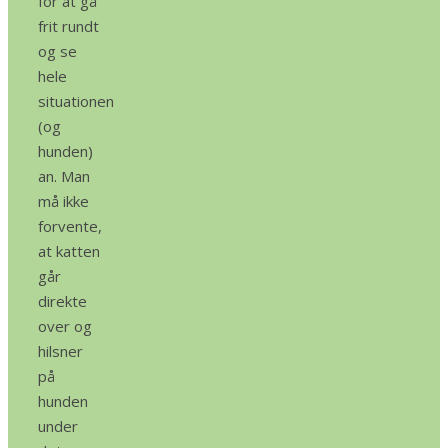
for at gå
frit rundt
og se
hele
situationen
(og
hunden)
an. Man
må ikke
forvente,
at katten
går
direkte
over og
hilsner
på
hunden
under