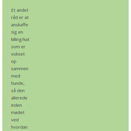
Et andet
råd er at
anskaffe
sig en
killing/kat
som er
vokset
op
sammen
med
hunde,
så den
allerede
inden
mødet
ved
hvordan