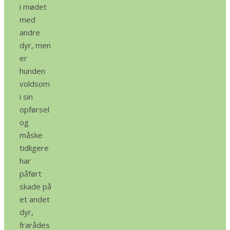
i mødet
med
andre
dyr, men
er
hunden
voldsom
i sin
opførsel
og
måske
tidligere
har
påført
skade på
et andet
dyr,
frarådes