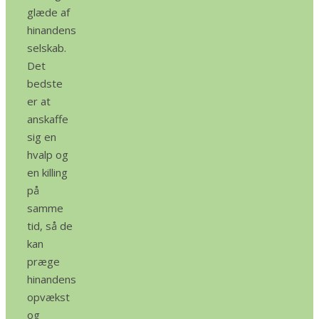
glæde af
hinandens
selskab.
Det
bedste
er at
anskaffe
sig en
hvalp og
en killing
på
samme
tid, så de
kan
præge
hinandens
opvækst
og