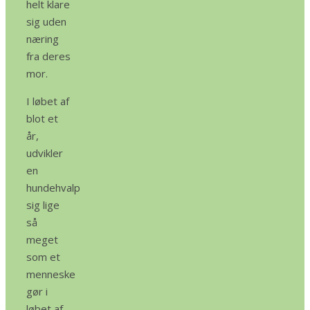
helt klare
sig uden
næring
fra deres
mor.
I løbet af
blot et
år,
udvikler
en
hundehvalp
sig lige
så
meget
som et
menneske
gør i
løbet af