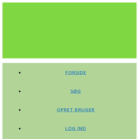
FORSIDE
SØG
OPRET BRUGER
LOG IND