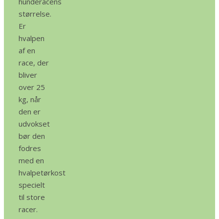
hunderacens
størrelse.
Er
hvalpen
af en
race, der
bliver
over 25
kg, når
den er
udvokset
bør den
fodres
med en
hvalpetørkost
specielt
til store
racer.