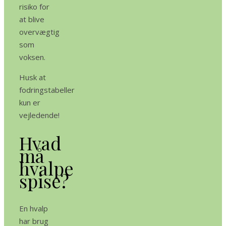
risiko for
at blive
overvægtig
som
voksen.
Husk at
fodringstabeller
kun er
vejledende!
Hvad
må
hvalpe
spise?
En hvalp
har brug