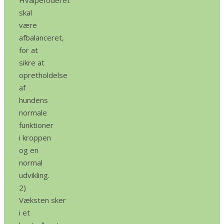
Hvalpefoderet
skal
være
afbalanceret,
for at
sikre at
opretholdelse
af
hundens
normale
funktioner
i kroppen
og en
normal
udvikling.
2)
Væksten sker
i et