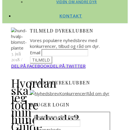
VIDEN OM ANDRE DYR
KONTAKT
TILMELD DYREKLUBBEN
Vores populære nyhedsbrev med
konkurrencer, tilbud og råd om dyr.
Email
3. juli
2018
/
DEL PÅ FACEBOOK
DEL PÅ TWITTER
Hvordan
TILMED DYREKLUBBEN
skal
jeg
fodre
BRUGER LOGIN
min
hundehvalp?
Brugernavn eller Email
Guide
Adgangskode