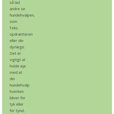
så lad
andre se
hundehvalpen,
som
f.eks.
opdrætteren
eller din
dyrlæge.
Det er
vigtigt at
holde øje
med at
din
hundehvalp
hverken
bliver for
tyk eller
for tynd,