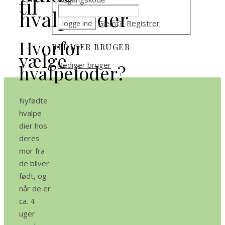
til
hvalpefoder
Glemt?
Registrer
Hvorfor
REDIGER BRUGER
vælge
Rediger bruger
hvalpefoder?
Nyfødte
hvalpe
dier hos
deres
mor fra
de bliver
født, og
når de er
ca. 4
uger