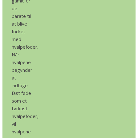
gamle er
de
parate til
at blive
fodret
med
hvalpefoder.
Når
hvalpene
begynder
at
indtage
fast føde
som et
tørkost
hvalpefoder,
vil
hvalpene