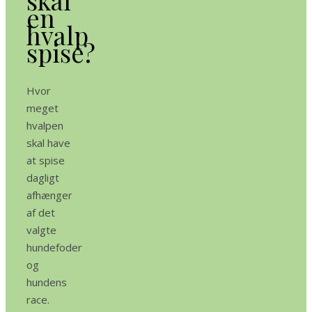
en
hvalp
spise?
Hvor
meget
hvalpen
skal have
at spise
dagligt
afhænger
af det
valgte
hundefoder
og
hundens
race.