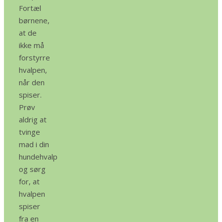
Fortæl
børnene,
at de
ikke må
forstyrre
hvalpen,
når den
spiser.
Prøv
aldrig at
tvinge
mad i din
hundehvalp
og sørg
for, at
hvalpen
spiser
fra en