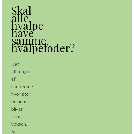
Skal
alle
hvalpe
have
samme
hvalpefoder?
Det
afhænger
af
hunderace
hvor stor
en hund
bliver
som
voksen.
Af