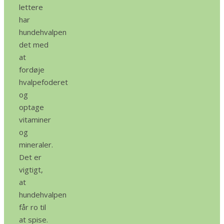
lettere
har
hundehvalpen
det med
at
fordøje
hvalpefoderet
og
optage
vitaminer
og
mineraler.
Det er
vigtigt,
at
hundehvalpen
får ro til
at spise.