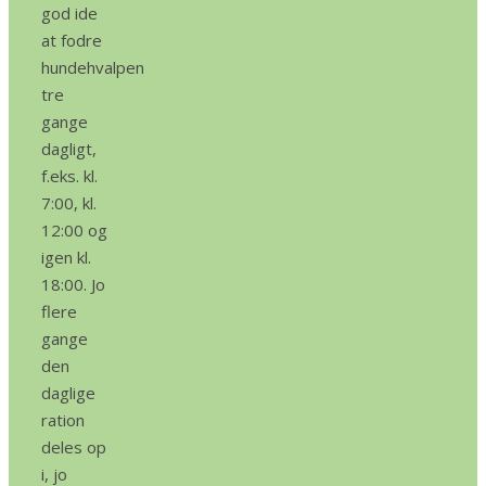
god ide
at fodre
hundehvalpen
tre
gange
dagligt,
f.eks. kl.
7:00, kl.
12:00 og
igen kl.
18:00. Jo
flere
gange
den
daglige
ration
deles op
i, jo