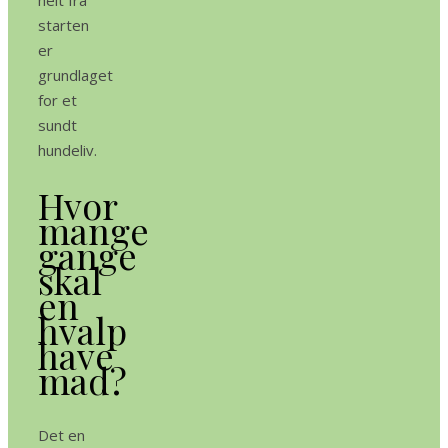
helt fra
starten
er
grundlaget
for et
sundt
hundeliv.
Hvor
mange
gange
skal
en
hvalp
have
mad?
Det en