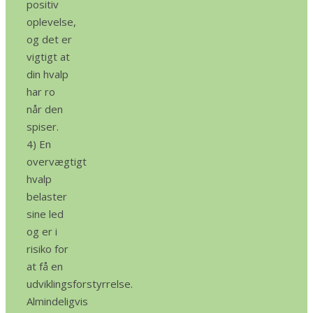
positiv
oplevelse,
og det er
vigtigt at
din hvalp
har ro
når den
spiser.
4) En
overvægtigt
hvalp
belaster
sine led
og er i
risiko for
at få en
udviklingsforstyrrelse.
Almindeligvis