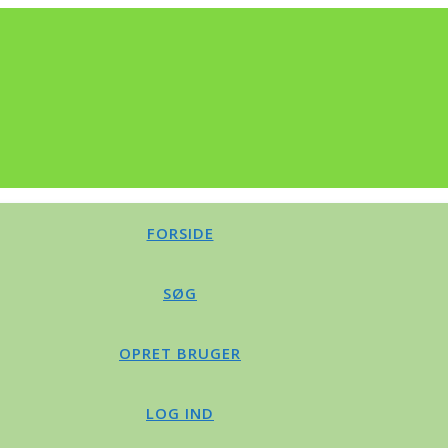
FORSIDE
SØG
OPRET BRUGER
LOG IND