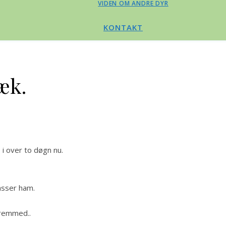
VIDEN OM ANDRE DYR
KONTAKT
æk.
i over to døgn nu.
asser ham.
fremmed..