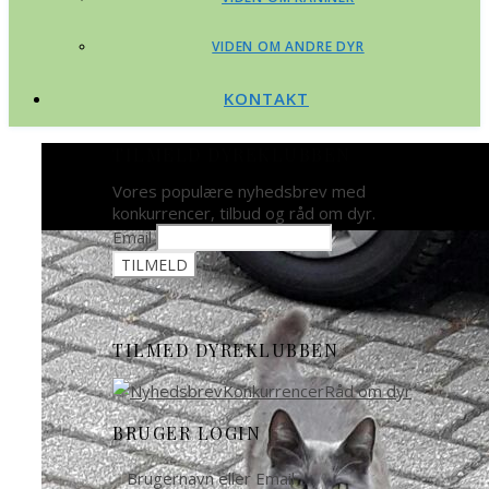
VIDEN OM ANDRE DYR
KONTAKT
TILMELD DYREKLUBBEN
Vores populære nyhedsbrev med
konkurrencer, tilbud og råd om dyr.
Email
TILMED DYREKLUBBEN
BRUGER LOGIN
Brugernavn eller Email