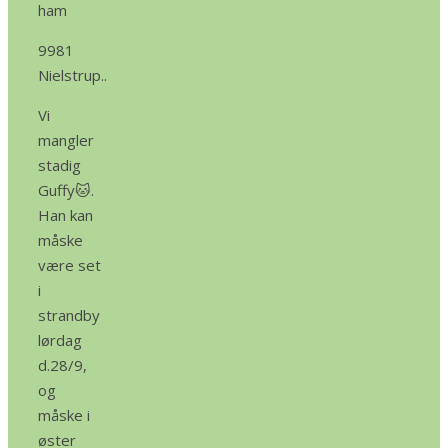
ham
9981
Nielstrup..
Vi
mangler
stadig
Guffy🐱.
Han kan
måske
være set
i
strandby
lørdag
d.28/9,
og
måske i
øster