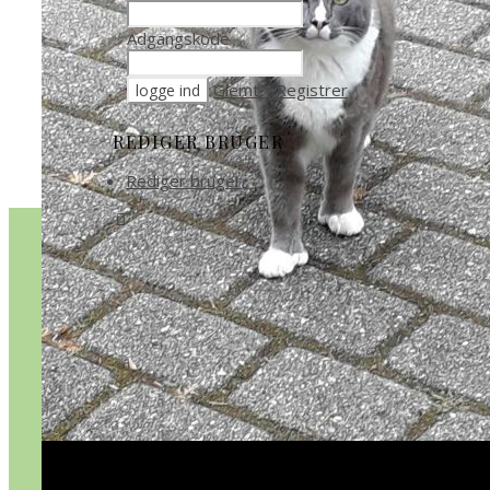
Adgangskode
Glemt?
Registrer
REDIGER BRUGER
Rediger bruger