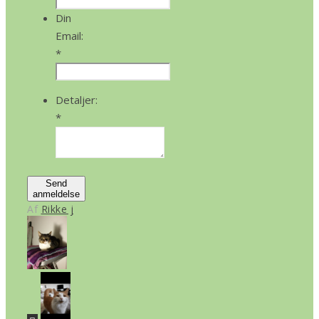
Din
Email:
*
Detaljer:
*
Send
anmeldelse
Af
Rikke j