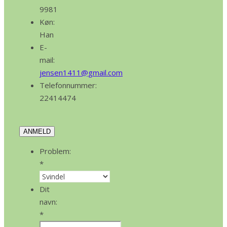
9981
Køn:
Han
E-
mail:
jensen1411@gmail.com
Telefonnummer:
22414474
ANMELD
Problem:
*
Dit
navn:
*