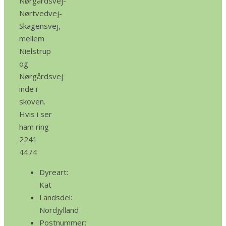
Nørgårdsvej-
Nørtvedvej-
Skagensvej,
mellem
Nielstrup
og
Nørgårdsvej
inde i
skoven.
Hvis i ser
ham ring
2241
4474
Dyreart:
Kat
Landsdel:
Nordjylland
Postnummer: