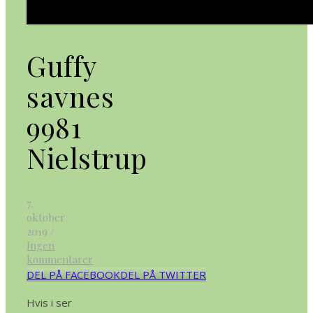
Guffy
savnes
9981
Nielstrup
7.
oktober
2019
/
Ingen
kommentarer
DEL PÅ FACEBOOK
DEL PÅ TWITTER
Hvis i ser