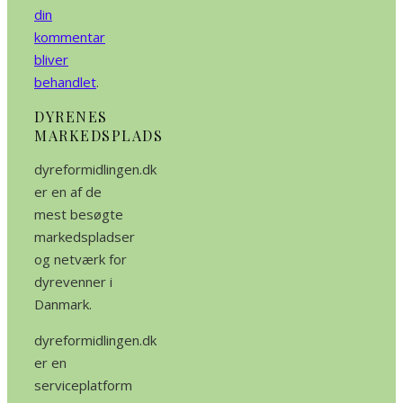
din
kommentar
bliver
behandlet
.
DYRENES
MARKEDSPLADS
dyreformidlingen.dk
er en af de
mest besøgte
markedspladser
og netværk for
dyrevenner i
Danmark.
dyreformidlingen.dk
er en
serviceplatform