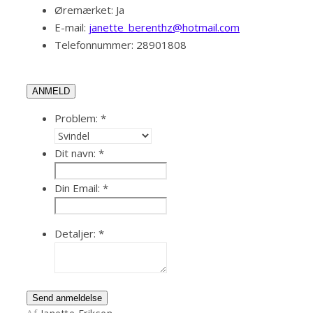
Øremærket:
Ja
E-mail:
janette_berenthz@hotmail.com
Telefonnummer:
28901808
ANMELD
Problem:
*
Dit navn:
*
Din Email:
*
Detaljer:
*
Send anmeldelse