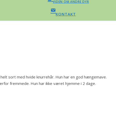
VIDEN OM ANDRE DYR
KONTAKT
r helt sort med hvide knurrehår. Hun har en god hængemave.
verfor fremmede. Hun har ikke været hjemme i 2 dage.