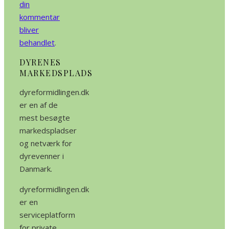
din
kommentar
bliver
behandlet
.
DYRENES
MARKEDSPLADS
dyreformidlingen.dk
er en af de
mest besøgte
markedspladser
og netværk for
dyrevenner i
Danmark.
dyreformidlingen.dk
er en
serviceplatform
for private,