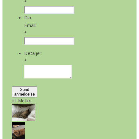
*
Din
Email:
*
Detaljer:
*
Send
anmeldelse
Af
Metkri