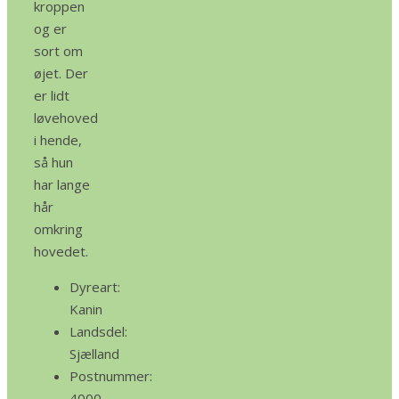
kroppen
og er
sort om
øjet. Der
er lidt
løvehoved
i hende,
så hun
har lange
hår
omkring
hovedet.
Dyreart:
Kanin
Landsdel:
Sjælland
Postnummer:
4000