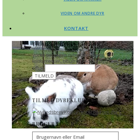
VIDEN OM ANDRE DYR
KONTAKT
TILMELD DYREKLUBBEN
Vores populære nyhedsbrev med
konkurrencer, tilbud og råd om dyr.
Email
TILMED DYREKLUBBEN
BRUGER LOGIN
Brugernavn eller Email