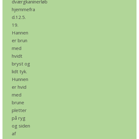
dværgkaninerløb
hjemmefra
d.12.5.
19.
Hannen
er brun
med
hvidt
bryst og
lidt tyk.
Hunnen
er hvid
med
brune
pletter
på ryg
og siden
af