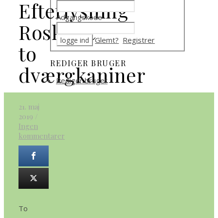
Efterlysning
Adgangskode
Roskilde
Glemt?
Registrer
to
REDIGER BRUGER
dværgkaniner
Rediger bruger
21. maj
2019
/
Ingen
kommentarer
To