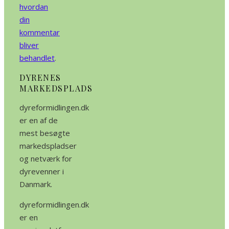
hvordan
din
kommentar
bliver
behandlet
.
DYRENES
MARKEDSPLADS
dyreformidlingen.dk
er en af de
mest besøgte
markedspladser
og netværk for
dyrevenner i
Danmark.
dyreformidlingen.dk
er en