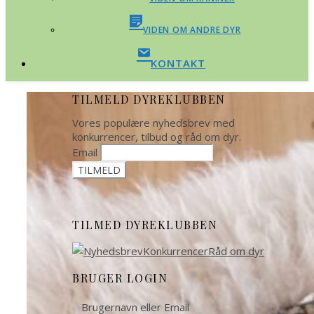
VIDEN OM ANDRE DYR
KONTAKT
TILMELD DYREKLUBBEN
Vores populære nyhedsbrev med
konkurrencer, tilbud og råd om dyr.
Email
TILMED DYREKLUBBEN
BRUGER LOGIN
Brugernavn eller Email