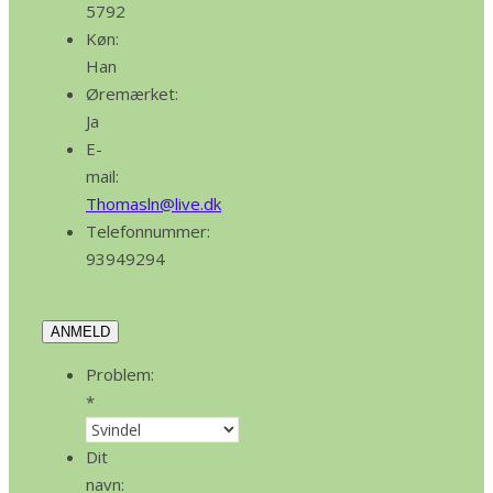
5792
Køn:
Han
Øremærket:
Ja
E-
mail:
Thomasln@live.dk
Telefonnummer:
93949294
ANMELD
Problem:
*
Dit
navn: