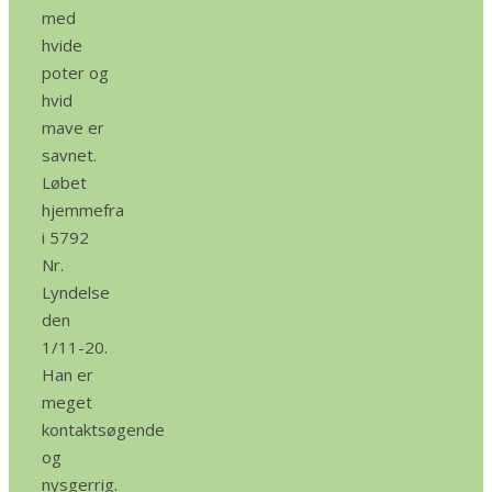
med
hvide
poter og
hvid
mave er
savnet.
Løbet
hjemmefra
i 5792
Nr.
Lyndelse
den
1/11-20.
Han er
meget
kontaktsøgende
og
nysgerrig.