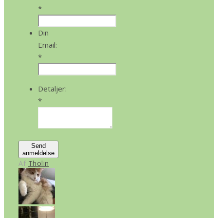
*
Din
Email:
*
Detaljer:
*
Send
anmeldelse
Af
Tholin