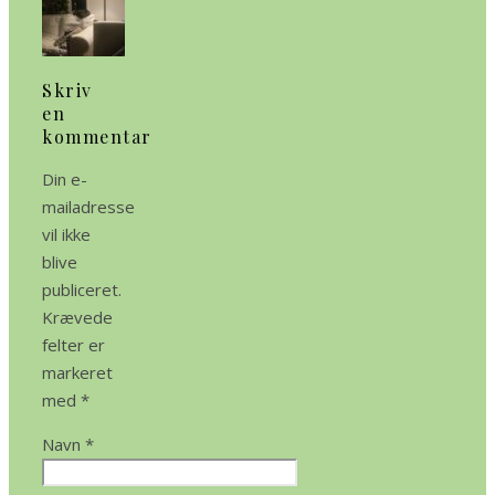
Skriv
en
kommentar
Din e-
mailadresse
vil ikke
blive
publiceret.
Krævede
felter er
markeret
med
*
Navn
*