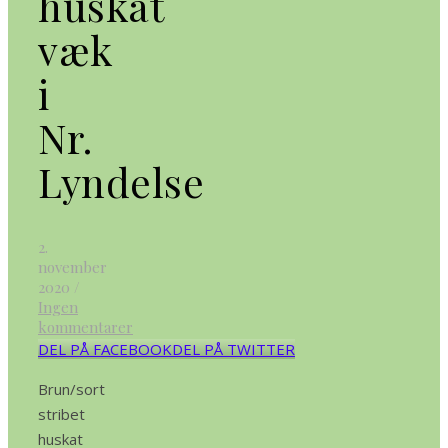
huskat
væk
i
Nr.
Lyndelse
2.
november
2020
/
Ingen
kommentarer
DEL PÅ FACEBOOK
DEL PÅ TWITTER
Brun/sort
stribet
huskat