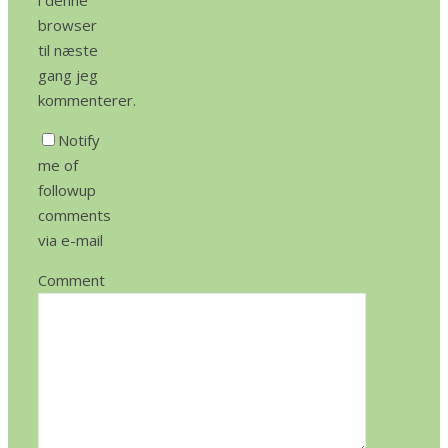
i denne
browser
til næste
gang jeg
kommenterer.
Notify
me of
followup
comments
via e-mail
Comment