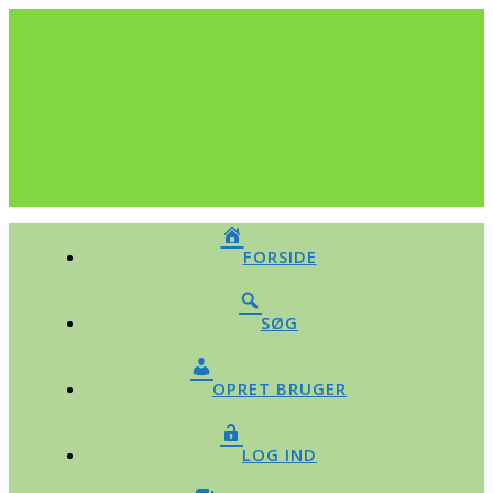
FORSIDE
SØG
OPRET BRUGER
LOG IND