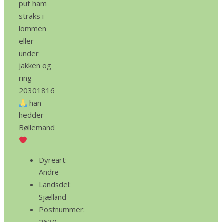
put ham
straks i
lommen
eller
under
jakken og
ring
20301816
han
hedder
Bøllemand
Dyreart:
Andre
Landsdel:
Sjælland
Postnummer:
2630