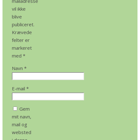
mailadresse
vil ikke
blive
publiceret.
Krævede
felter er
markeret
med
*
Navn
*
E-mail
*
Gem
mit navn,
mail og
websted