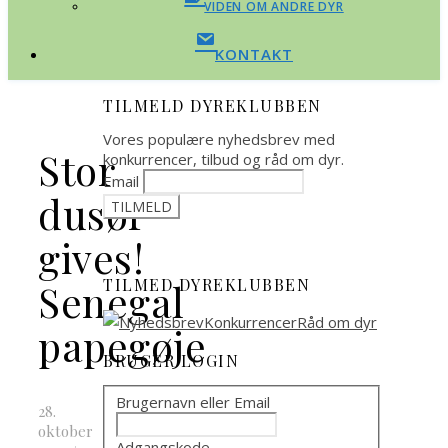
VIDEN OM ANDRE DYR
KONTAKT
TILMELD DYREKLUBBEN
Vores populære nyhedsbrev med
Stor
konkurrencer, tilbud og råd om dyr.
Email
dusør
gives!
TILMED DYREKLUBBEN
Senegal
papegøje
BRUGER LOGIN
Brugernavn eller Email
28.
oktober
Adgangskode