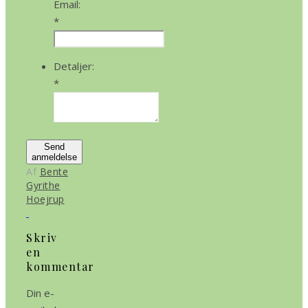
Email:
*
Detaljer:
*
Send
anmeldelse
Af
Bente
Gyrithe
Hoejrup
Skriv
en
kommentar
Din e-