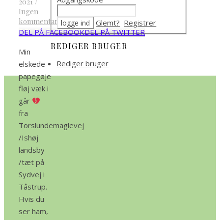
2021
/
Ingen
kommentarer
Glemt?
Registrer
DEL PÅ FACEBOOK
DEL PÅ TWITTER
REDIGER BRUGER
Min
Rediger bruger
elskede
papegøje
fløj væk i
går
fra
Torslundemaglevej
/Ishøj
landsby
/tæt på
Sydvej i
Tåstrup.
Hvis du
ser ham,