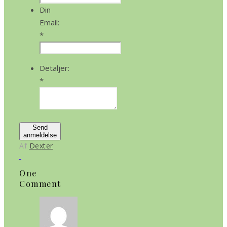
Din
Email:
*
Detaljer:
*
Send
anmeldelse
Af
Dexter
One
Comment