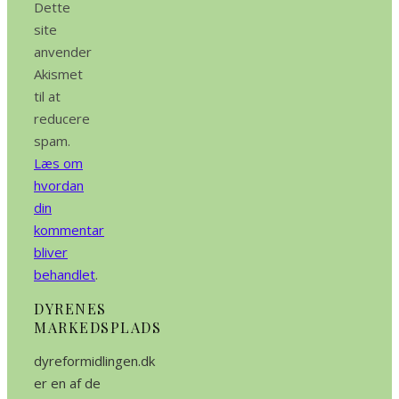
Dette
site
anvender
Akismet
til at
reducere
spam.
Læs om
hvordan
din
kommentar
bliver
behandlet
.
DYRENES
MARKEDSPLADS
dyreformidlingen.dk
er en af de