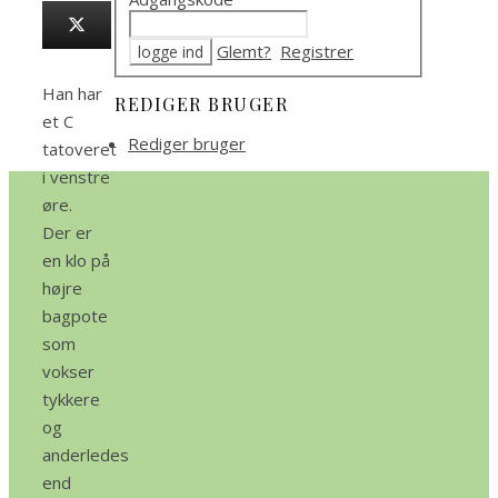
Glemt?
Registrer
Han har
REDIGER BRUGER
et C
Rediger bruger
tatoveret
i venstre
øre.
Der er
en klo på
højre
bagpote
som
vokser
tykkere
og
anderledes
end