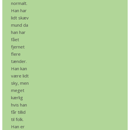
normalt.
Han har
lidt skæv
mund da
han har
fået
fjernet
flere
tænder.
Han kan
være lidt
sky, men
meget
kærlig
hvis han
får tillid
til folk.
Han er