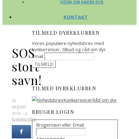
VIDEN OM ANDRE DYR
KONTAKT
TILMELD DYREKLUBBEN
Vores populære nyhedsbrev med
SOS
konkurrencer, tilbud og råd om dyr.
Email
stort
savn!
TILMED DYREKLUBBEN
25.
august
BRUGER LOGIN
2021
/
1
kommentar
Brugernavn eller Email
Adgangskode