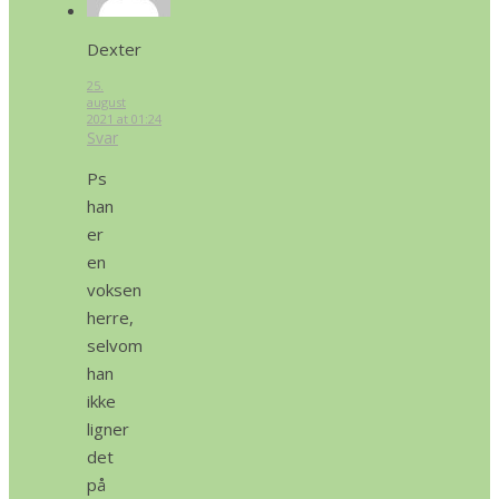
Dexter
25.
august
2021 at 01:24
Svar
Ps
han
er
en
voksen
herre,
selvom
han
ikke
ligner
det
på