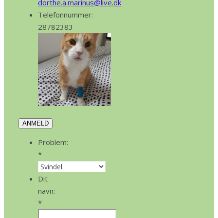
dorthe.a.marinus@live.dk
Telefonnummer:
28782383
ANMELD
Problem:
*
Dit
navn:
*