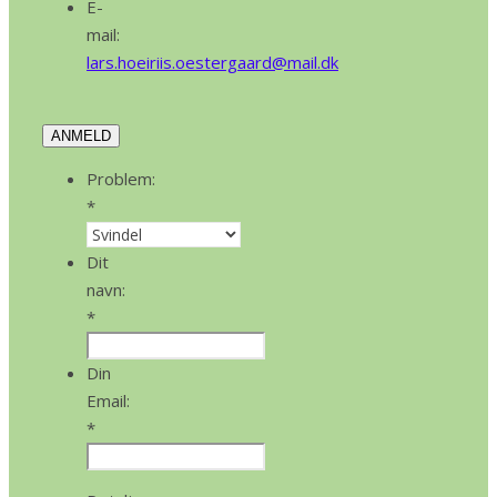
E-
mail:
lars.hoeiriis.oestergaard@mail.dk
ANMELD
Problem:
*
Dit
navn:
*
Din
Email:
*