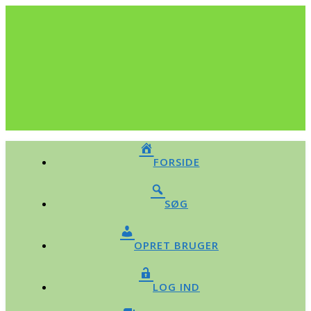
FORSIDE
SØG
OPRET BRUGER
LOG IND