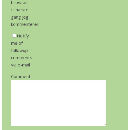
browser
til næste
gang jeg
kommenterer.
Notify
me of
followup
comments
via e-mail
Comment