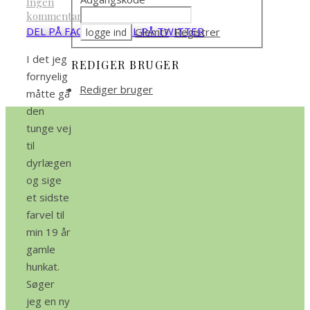
Ingen
kommentarer
DEL PÅ FACEBOOK
DEL PÅ TWITTER
Glemt?
Registrer
I det jeg
REDIGER BRUGER
fornyelig
Rediger bruger
måtte gå
den
tunge vej
til
dyrlægen
og sige
et sidste
farvel til
min 19 år
gamle
hunkat.
Søger
jeg en ny