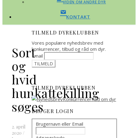
VIDEN OM ANDRE DYR
KONTAKT
TILMELD DYREKLUBBEN
Vores populære nyhedsbrev med
Sort
konkurrencer, tilbud og råd om dyr.
Email
og
hvid
TILMED DYREKLUBBEN
hunkattekilling
søges
BRUGER LOGIN
Brugernavn eller Email
2. april
2020
/
Adgangskode