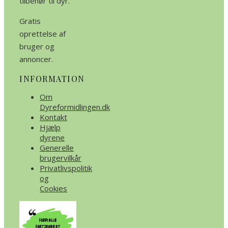
tilbehør til dyr.
Gratis
oprettelse af
bruger og
annoncer.
INFORMATION
Om
Dyreformidlingen.dk
Kontakt
Hjælp
dyrene
Generelle
brugervilkår
Privatlivspolitik
og
Cookies