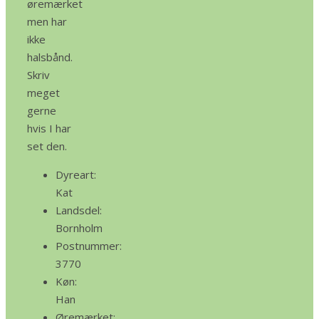
øremærket
men har
ikke
halsbånd.
Skriv
meget
gerne
hvis I har
set den.
Dyreart:
Kat
Landsdel:
Bornholm
Postnummer:
3770
Køn:
Han
Øremærket: