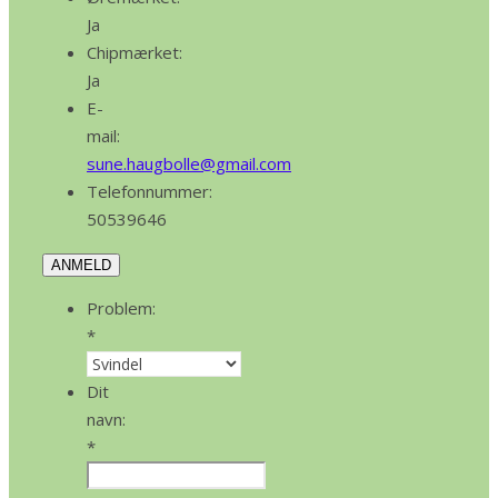
Ja
Chipmærket:
Ja
E-
mail:
sune.haugbolle@gmail.com
Telefonnummer:
50539646
ANMELD
Problem:
*
Dit
navn:
*