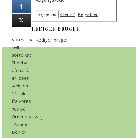
Glemt?
Registrer
REDIGER BRUGER
Vores
Rediger bruger
helt
sorte kat
Sheeba
på tre år
er løbet
væk den
11. juli
fra vores
hus på
Grønnedalsvej
i Allinge.
Den er