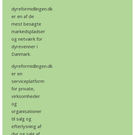
dyreformidlingen.dk
er en af de
mest besøgte
markedspladser
og netværk for
dyrevenner i
Danmark.
dyreformidlingen.dk
er en
serviceplatform
for private,
virksomheder
og
organisationer
til salg og
efterlysning af
dyr og salg af