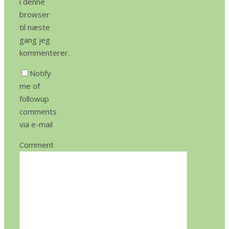
i denne
browser
til næste
gang jeg
kommenterer.
Notify
me of
followup
comments
via e-mail
Comment