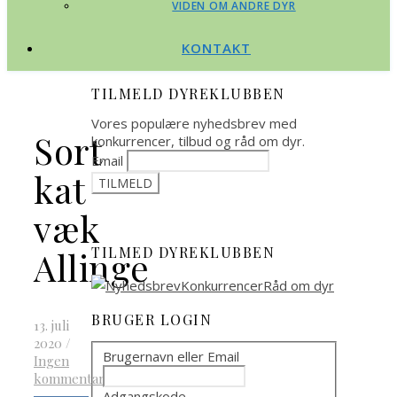
VIDEN OM ANDRE DYR
KONTAKT
TILMELD DYREKLUBBEN
Vores populære nyhedsbrev med
Sort
konkurrencer, tilbud og råd om dyr.
Email
kat
væk
TILMED DYREKLUBBEN
Allinge
BRUGER LOGIN
13. juli
2020
/
Brugernavn eller Email
Ingen
kommentarer
Adgangskode