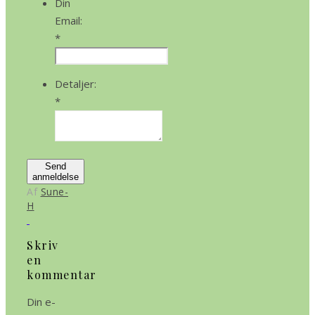
Din
Email:
*
Detaljer:
*
Send
anmeldelse
Af
Sune-
H
Skriv
en
kommentar
Din e-