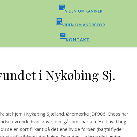
VIDEN OM KANINER
VIDEN OM ANDRE DYR
KONTAKT
vundet i Nykøbing Sj.
fra sit hjem i Nykøbing Sjælland. Øremærke JDF906. Chess har
indsnævrende hvid krave, der går om i nakken. Helt hvid bug
u se en sort firkant på det ene hvide forben (bagtil flyder
sig ofte iblandt det hvide. Desuden lille brun plet under