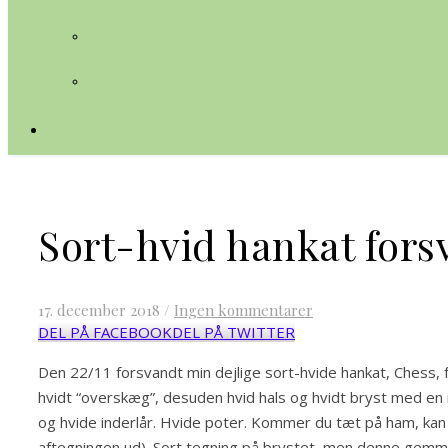
Sort-hvid hankat fors
17. december 2018
/
Ingen kommentarer
DEL PÅ FACEBOOK
DEL PÅ TWITTER
Den 22/11 forsvandt min dejlige sort-hvide hankat, Chess, 
hvidt “overskæg”, desuden hvid hals og hvidt bryst med en 
og hvide inderlår. Hvide poter. Kommer du tæt på ham, kan d
aftegningen ud). Sort tegning på brystet, men denne gemmer 