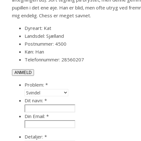
pupillen i det ene øje. Han er blid, men ofte utryg ved fr
mig endelig. Chess er meget savnet.
Dyreart:
Kat
Landsdel:
Sjælland
Postnummer:
4500
Køn:
Han
Telefonnummer:
28560207
ANMELD
Problem:
*
Dit navn:
*
Din Email:
*
Detaljer:
*