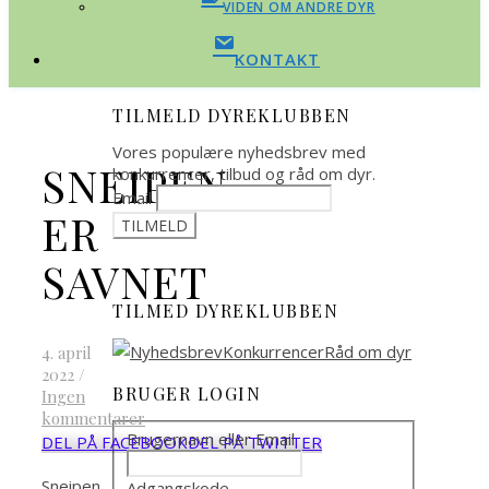
VIDEN OM ANDRE DYR
KONTAKT
TILMELD DYREKLUBBEN
Vores populære nyhedsbrev med
SNEIPEN
konkurrencer, tilbud og råd om dyr.
Email
ER
SAVNET
TILMED DYREKLUBBEN
4. april
2022
/
BRUGER LOGIN
Ingen
kommentarer
Brugernavn eller Email
DEL PÅ FACEBOOK
DEL PÅ TWITTER
Sneipen
Adgangskode