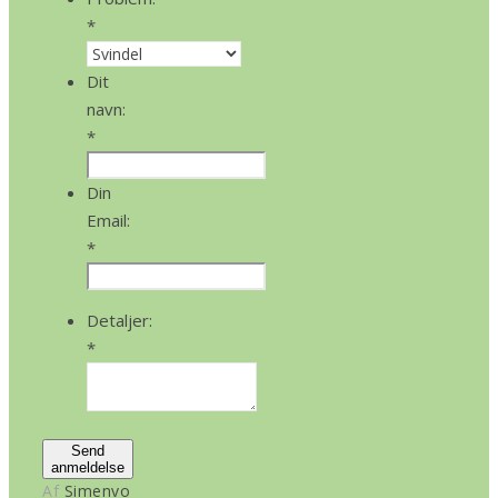
*
Dit
navn:
*
Din
Email:
*
Detaljer:
*
Send
anmeldelse
Af
Simenvo