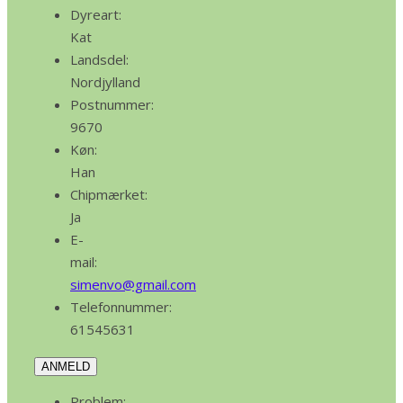
Dyreart:
Kat
Landsdel:
Nordjylland
Postnummer:
9670
Køn:
Han
Chipmærket:
Ja
E-
mail:
simenvo@gmail.com
Telefonnummer:
61545631
ANMELD
Problem: