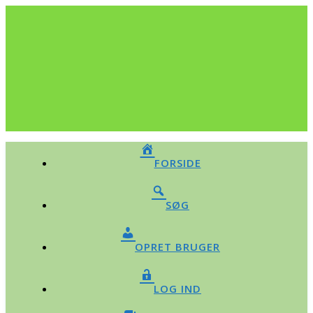
FORSIDE
SØG
OPRET BRUGER
LOG IND