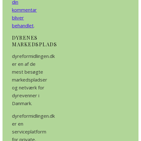
din
kommentar
bliver
behandlet
.
DYRENES
MARKEDSPLADS
dyreformidlingen.dk
er en af de
mest besøgte
markedspladser
og netværk for
dyrevenner i
Danmark.
dyreformidlingen.dk
er en
serviceplatform
for private,