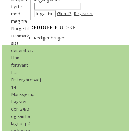
flyttet
Glemt?
Registrer
med
meg fra
REDIGER BRUGER
Norge til
Danmark
Rediger bruger
sist
desember.
Han
forsvant
fra
Fiskergårdsvej
14,
Munksjørup,
Løgstør
den 24/3
og kan ha
lagt ut på
en lengre