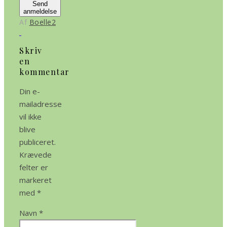
Send
anmeldelse
Af
Boelle2
Skriv
en
kommentar
Din e-
mailadresse
vil ikke
blive
publiceret.
Krævede
felter er
markeret
med
*
Navn
*