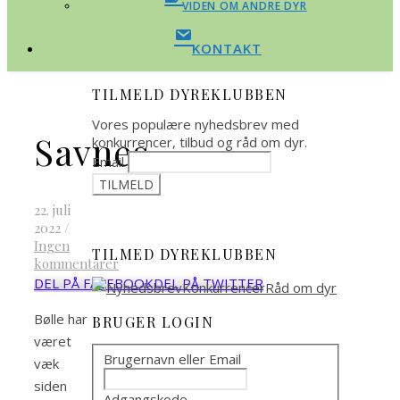
VIDEN OM ANDRE DYR
KONTAKT
TILMELD DYREKLUBBEN
Vores populære nyhedsbrev med
Savnes
konkurrencer, tilbud og råd om dyr.
Email
22. juli
2022
/
Ingen
TILMED DYREKLUBBEN
kommentarer
DEL PÅ FACEBOOK
DEL PÅ TWITTER
Bølle har
BRUGER LOGIN
været
Brugernavn eller Email
væk
siden
Adgangskode