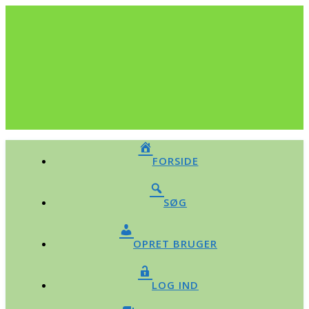
FORSIDE
SØG
OPRET BRUGER
LOG IND