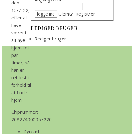
den
15/7-22,
Glemt?
Registrer
efter at
have
REDIGER BRUGER
været i
Rediger bruger
sit nye
hjem i et
par
timer, så
han er
ret lost i
forhold til
at finde
hjem.
Chipnummer:
208274000057220
Dyreart: