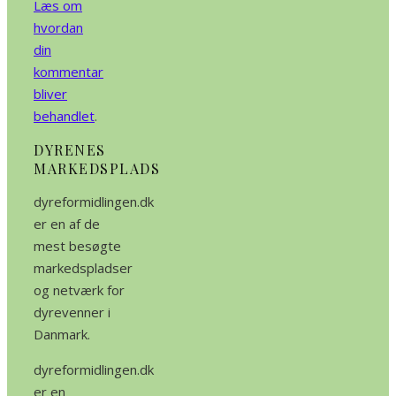
Læs om
hvordan
din
kommentar
bliver
behandlet
.
DYRENES
MARKEDSPLADS
dyreformidlingen.dk
er en af de
mest besøgte
markedspladser
og netværk for
dyrevenner i
Danmark.
dyreformidlingen.dk
er en