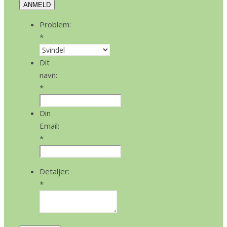
ANMELD
Problem:
*
Dit
navn:
*
Din
Email:
*
Detaljer:
*