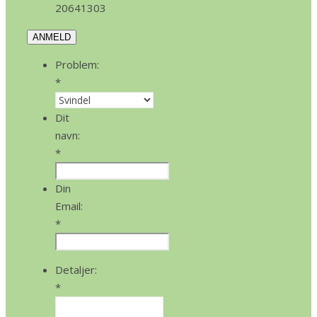
20641303
ANMELD
Problem:
*
Dit
navn:
*
Din
Email:
*
Detaljer:
*