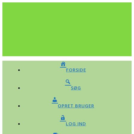
FORSIDE
SØG
OPRET BRUGER
LOG IND