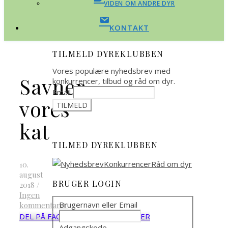
VIDEN OM ANDRE DYR
KONTAKT
TILMELD DYREKLUBBEN
Vores populære nyhedsbrev med
Savner
konkurrencer, tilbud og råd om dyr.
Email
vores
kat
TILMED DYREKLUBBEN
10.
august
BRUGER LOGIN
2018
/
Ingen
Brugernavn eller Email
kommentarer
DEL PÅ FACEBOOK
DEL PÅ TWITTER
Adgangskode