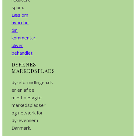
spam.
Læs om
hvordan
din
kommentar
bliver
behandlet
.
DYRENES
MARKEDSPLADS
dyreformidlingen.dk
er en af de
mest besøgte
markedspladser
og netværk for
dyrevenner i
Danmark.