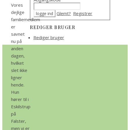
Vores
dejlige
Glemt?
Registrer
familiemedlem
er
REDIGER BRUGER
savnet
Rediger bruger
nu på
anden
dagen,
hvilket
slet ikke
ligner
hende.
Hun
hører til i
Eskilstrup
på
Falster,
men vi er