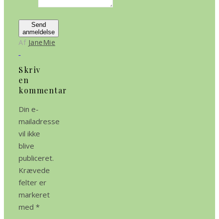
Send
anmeldelse
Af
JaneMie
Skriv
en
kommentar
Din e-
mailadresse
vil ikke
blive
publiceret.
Krævede
felter er
markeret
med
*