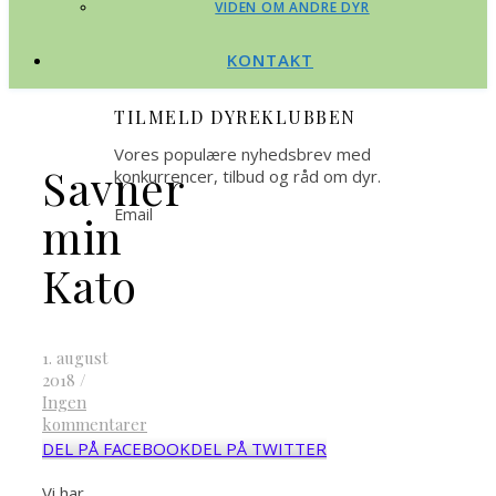
VIDEN OM ANDRE DYR
KONTAKT
TILMELD DYREKLUBBEN
Vores populære nyhedsbrev med
Savner
konkurrencer, tilbud og råd om dyr.
Email
min
Kato
1. august
2018
/
Ingen
kommentarer
DEL PÅ FACEBOOK
DEL PÅ TWITTER
Vi har