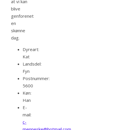
at vi kan
blive
genforenet
en
skønne
dag.
Dyreart:
Kat
Landsdel:
Fyn
Postnummer:
5600
Køn:
Han
E-
mail:
c-
menneske@hotmail.com