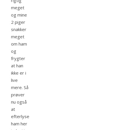
rigtig
meget
og mine
2 piger
snakker
meget
om ham
og
frygter
at han
ikke er i
live
mere. Så
prøver
nu også
at
efterlyse
ham her