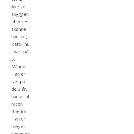
ikke set
skyggen
af vores
skønne
han kat,
Kato i nu
snart på
3.
Måned.
Han er
tæt på
de 3 år,
han er af
racen
Ragdoll.
Han er
meget
kælen og