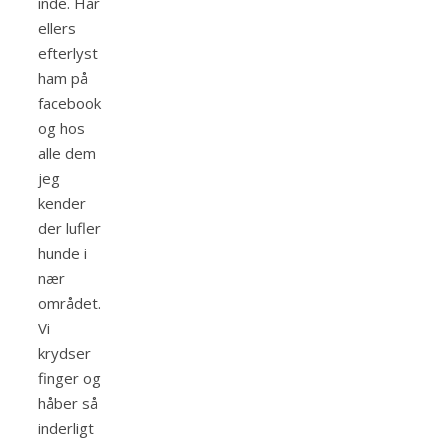
inde. Har
ellers
efterlyst
ham på
facebook
og hos
alle dem
jeg
kender
der lufler
hunde i
nær
området.
Vi
krydser
finger og
håber så
inderligt