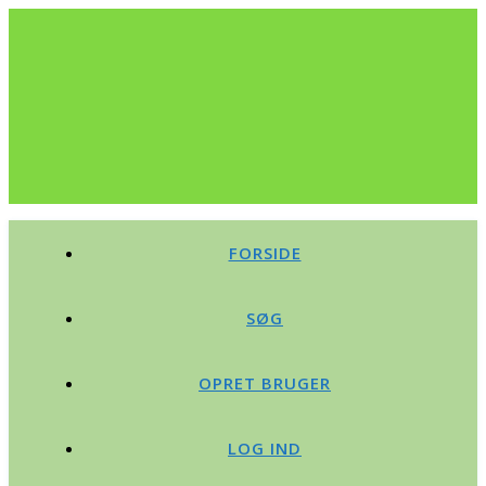
FORSIDE
SØG
OPRET BRUGER
LOG IND