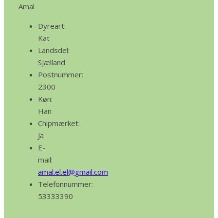
Amal
Dyreart:
Kat
Landsdel:
Sjælland
Postnummer:
2300
Køn:
Han
Chipmærket:
Ja
E-
mail:
amal.el.el@gmail.com
Telefonnummer:
53333390