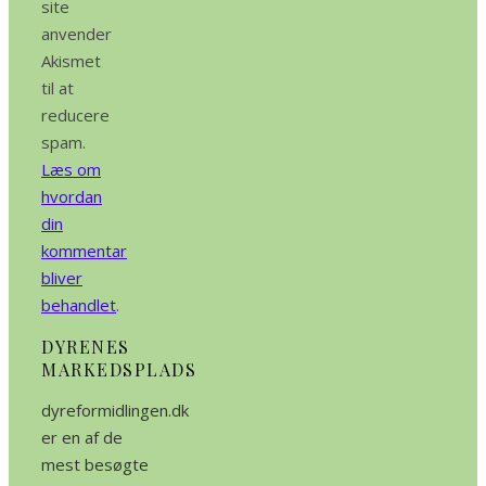
site
anvender
Akismet
til at
reducere
spam.
Læs om
hvordan
din
kommentar
bliver
behandlet
.
DYRENES
MARKEDSPLADS
dyreformidlingen.dk
er en af de
mest besøgte