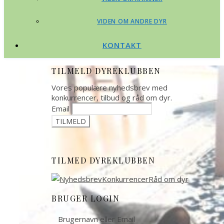
VIDEN OM ANDRE DYR
KONTAKT
TILMELD DYREKLUBBEN
Vores populære nyhedsbrev med
konkurrencer, tilbud og råd om dyr.
Email
TILMED DYREKLUBBEN
BRUGER LOGIN
Brugernavn eller Email