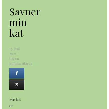
Savner
min
kat
15. juni
2021
/
Ingen
kommentarer
Min kat
er