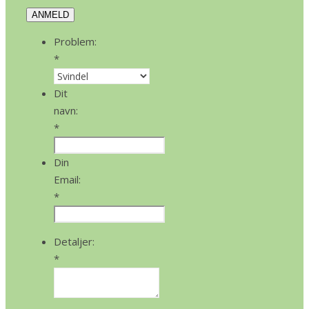
ANMELD
Problem:
*
Dit
navn:
*
Din
Email:
*
Detaljer:
*