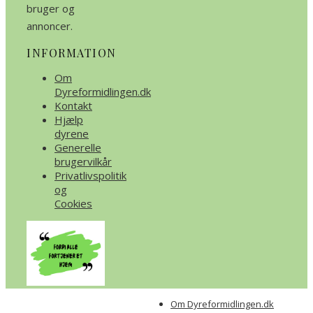
bruger og
annoncer.
INFORMATION
Om
Dyreformidlingen.dk
Kontakt
Hjælp
dyrene
Generelle
brugervilkår
Privatlivspolitik
og
Cookies
Om Dyreformidlingen.dk