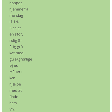
hoppet
hjemmefra
mandag
d. 14.
Han er
en stor,
rolig 3-
årig grå
kat med
gule/grønlige
øjne.
Håber i
kan
hjælpe
med at
finde
ham.
Vh,