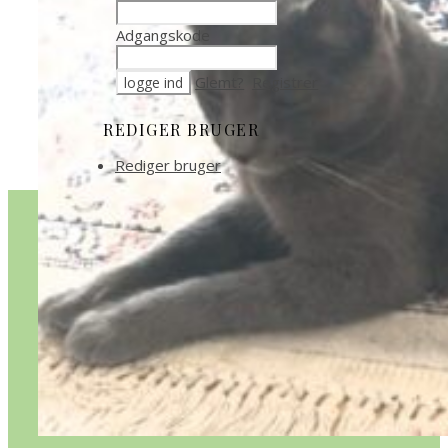
Adgangskode
Glemt?
Registrer
REDIGER BRUGER
Rediger bruger