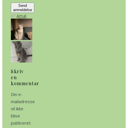
Send
anmeldelse
Af
Amal
Skriv
en
kommentar
Din e-
mailadresse
vil ikke
blive
publiceret.