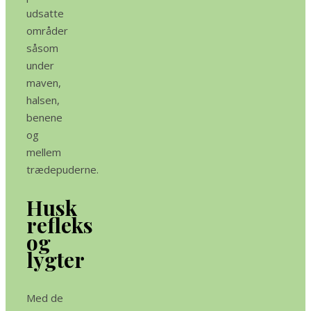
udsatte
områder
såsom
under
maven,
halsen,
benene
og
mellem
trædepuderne.
Husk
refleks
og
lygter
Med de