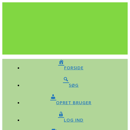
FORSIDE
SØG
OPRET BRUGER
LOG IND