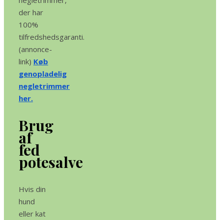
negletrimmer,
der har
100%
tilfredshedsgaranti.
(annonce-
link)
Køb
genopladelig
negletrimmer
her.
Brug
af
fed
potesalve
Hvis din
hund
eller kat