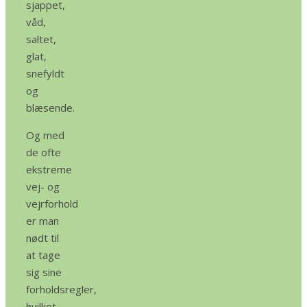
sjappet,
våd,
saltet,
glat,
snefyldt
og
blæsende.
Og med
de ofte
ekstreme
vej- og
vejrforhold
er man
nødt til
at tage
sig sine
forholdsregler,
hvilket