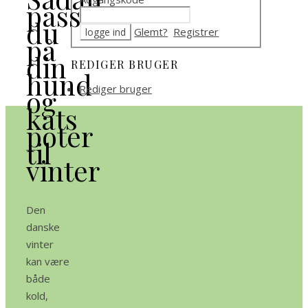
passer
du
Glemt?
Registrer
på
din
REDIGER BRUGER
hund
Rediger bruger
og
kats
poter
til
vinter
Den
danske
vinter
kan være
både
kold,