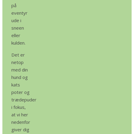
på
eventyr
ude i
sneen
eller
kulden.
Det er
netop
med din
hund og
kats
poter og
trædepuder
i fokus,
at vi her
nedenfor
giver dig