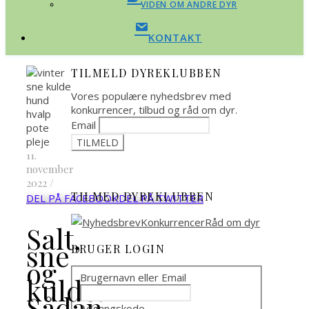
VIDEN OM ANDRE DYR
KONTAKT
TILMELD DYREKLUBBEN
Vores populære nyhedsbrev med
konkurrencer, tilbud og råd om dyr.
Email
11.
november
2022
/
TILMED DYREKLUBBEN
DEL PÅ FACEBOOK
DEL PÅ TWITTER
Salt,
sne
BRUGER LOGIN
og
Brugernavn eller Email
kulde:
Sådan
Adgangskode