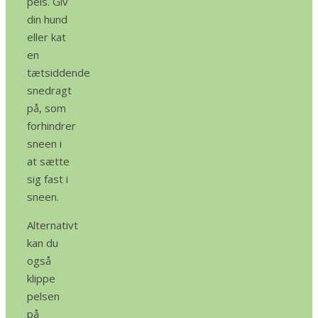
pels. Giv
din hund
eller kat
en
tætsiddende
snedragt
på, som
forhindrer
sneen i
at sætte
sig fast i
sneen.
Alternativt
kan du
også
klippe
pelsen
på