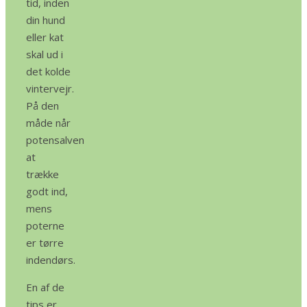
tid, inden
din hund
eller kat
skal ud i
det kolde
vintervejr.
På den
måde når
potensalven
at
trække
godt ind,
mens
poterne
er tørre
indendørs.
En af de
tips er,