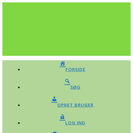
FORSIDE
SØG
OPRET BRUGER
LOG IND