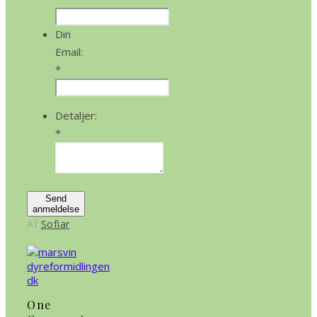
Din
Email:
*
Detaljer:
*
Send
anmeldelse
Af
Sofiar
One