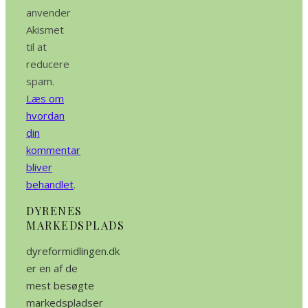
anvender
Akismet
til at
reducere
spam.
Læs om
hvordan
din
kommentar
bliver
behandlet
.
DYRENES
MARKEDSPLADS
dyreformidlingen.dk
er en af de
mest besøgte
markedspladser