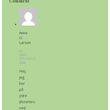
Comment
Anna
O.
Larsen
21.
marts
2020 at 05:11
Svar
Hej,
jeg
bor
på
ydre
Østerbro
ved