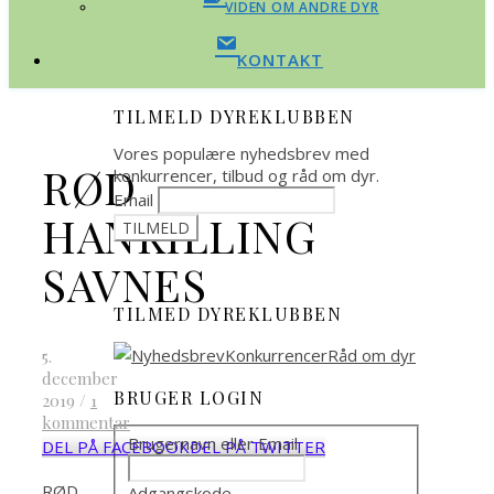
VIDEN OM ANDRE DYR
KONTAKT
TILMELD DYREKLUBBEN
Vores populære nyhedsbrev med
RØD
konkurrencer, tilbud og råd om dyr.
Email
HANKILLING
SAVNES
TILMED DYREKLUBBEN
5.
december
BRUGER LOGIN
2019
/
1
kommentar
Brugernavn eller Email
DEL PÅ FACEBOOK
DEL PÅ TWITTER
RØD
Adgangskode