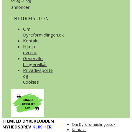
annoncer.
INFORMATION
Om
Dyreformidlingen.dk
Kontakt
Hjælp
dyrene
Generelle
brugervilkår
Privatlivspolitik
og
Cookies
TILMELD DYREKLUBBEN
Om Dyreformidlingen.dk
NYHEDSBREV
KLIK HER
Kontakt