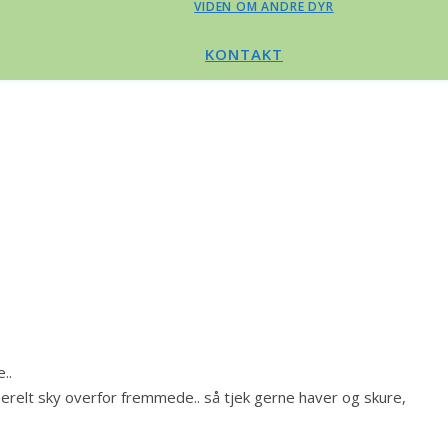
VIDEN OM ANDRE DYR
KONTAKT
..
nerelt sky overfor fremmede.. så tjek gerne haver og skure,