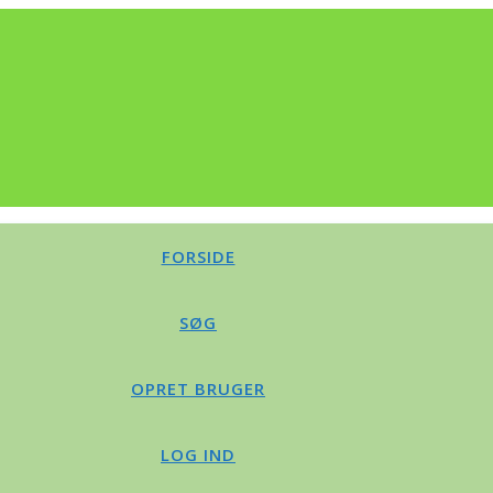
FORSIDE
SØG
OPRET BRUGER
LOG IND