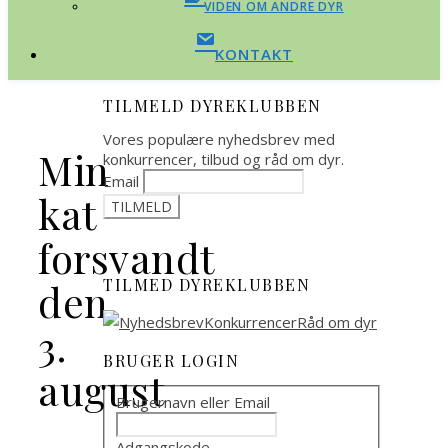
VIDEN OM ANDRE DYR
KONTAKT
TILMELD DYREKLUBBEN
Vores populære nyhedsbrev med
Min
konkurrencer, tilbud og råd om dyr.
Email
kat
forsvandt
TILMED DYREKLUBBEN
den
3.
BRUGER LOGIN
august
Brugernavn eller Email
Adgangskode