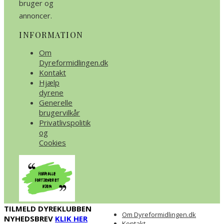
bruger og
annoncer.
INFORMATION
Om
Dyreformidlingen.dk
Kontakt
Hjælp
dyrene
Generelle
brugervilkår
Privatlivspolitik
og
Cookies
TILMELD DYREKLUBBEN
Om Dyreformidlingen.dk
NYHEDSBREV
KLIK HER
Kontakt