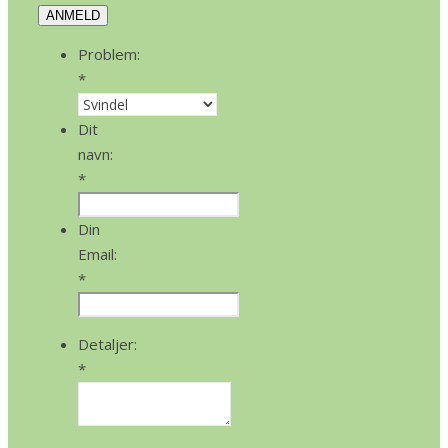
ANMELD
Problem:
*
Dit
navn:
*
Din
Email:
*
Detaljer:
*