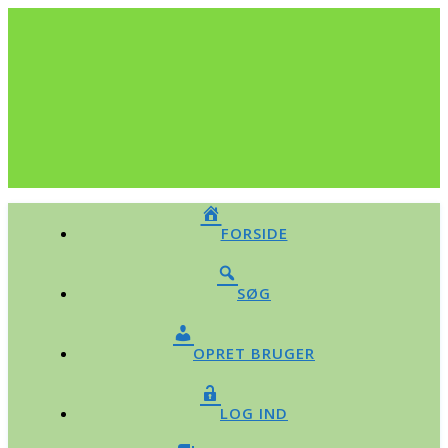
FORSIDE
SØG
OPRET BRUGER
LOG IND