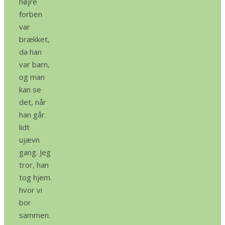
højre
forben
var
brækket,
da han
var barn,
og man
kan se
det, når
han går.
lidt
ujævn
gang. Jeg
tror, ​​han
tog hjem.
hvor vi
bor
sammen.