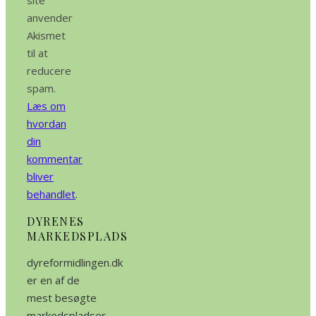
site
anvender
Akismet
til at
reducere
spam.
Læs om
hvordan
din
kommentar
bliver
behandlet
.
DYRENES
MARKEDSPLADS
dyreformidlingen.dk
er en af de
mest besøgte
markedspladser