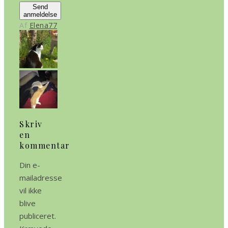
Send
anmeldelse
Af
Elena77
Skriv
en
kommentar
Din e-
mailadresse
vil ikke
blive
publiceret.