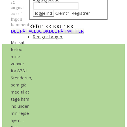
17.
august
Glemt?
Registrer
2022
/
Ingen
kommentarer
REDIGER BRUGER
DEL PÅ FACEBOOK
DEL PÅ TWITTER
Rediger bruger
Min kat
forlod
mine
venner
fra 8781
Stenderup,
som gik
med til at
tage ham
ind under
min rejse
hjem…