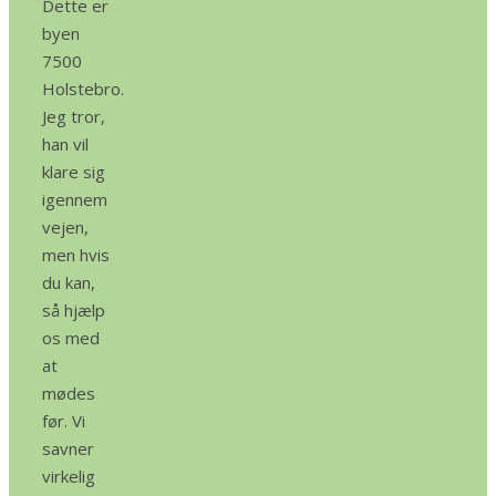
Dette er
byen
7500
Holstebro.
Jeg tror, ​​
han vil
klare sig
igennem
vejen,
men hvis
du kan,
så hjælp
os med
at
mødes
før. Vi
savner
virkelig