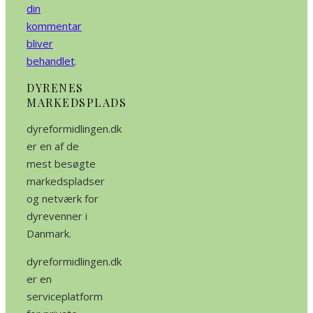
din
kommentar
bliver
behandlet
.
DYRENES
MARKEDSPLADS
dyreformidlingen.dk
er en af de
mest besøgte
markedspladser
og netværk for
dyrevenner i
Danmark.
dyreformidlingen.dk
er en
serviceplatform