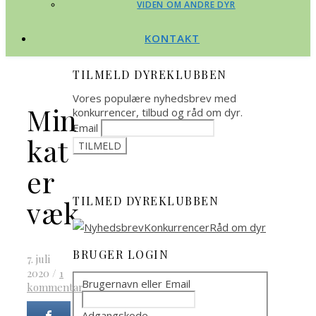
VIDEN OM ANDRE DYR
KONTAKT
TILMELD DYREKLUBBEN
Vores populære nyhedsbrev med
Min
konkurrencer, tilbud og råd om dyr.
Email
kat
er
TILMED DYREKLUBBEN
væk
BRUGER LOGIN
7. juli
2020
/
1
Brugernavn eller Email
kommentar
Adgangskode