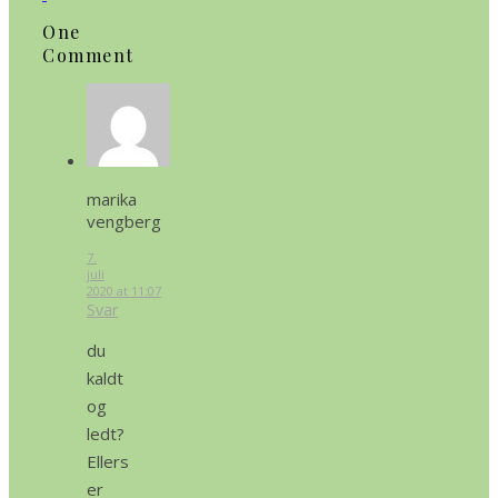
One
Comment
marika
vengberg
7.
juli
2020 at 11:07
Svar
du
kaldt
og
ledt?
Ellers
er