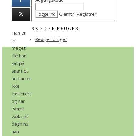
Glemt?
Registrer
REDIGER BRUGER
Han er
Rediger bruger
en
meget
lille han
kat på
snart et
år, han er
ikke
kasterert
og har
været
væk i et
døgn nu,
han