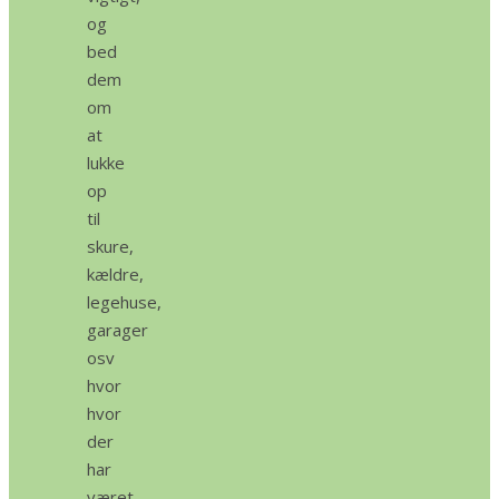
og
bed
dem
om
at
lukke
op
til
skure,
kældre,
legehuse,
garager
osv
hvor
hvor
der
har
været