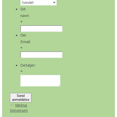
Dit
navn:
*
Din
Email:
*
Detaljer:
*
Send
anmeldelse
Af
Melina
Simonsen