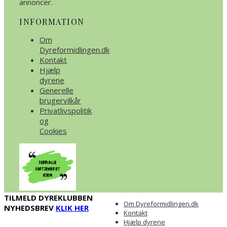
annoncer.
INFORMATION
Om
Dyreformidlingen.dk
Kontakt
Hjælp
dyrene
Generelle
brugervilkår
Privatlivspolitik
og
Cookies
TILMELD DYREKLUBBEN
Om Dyreformidlingen.dk
NYHEDSBREV
KLIK HER
Kontakt
Hjælp dyrene