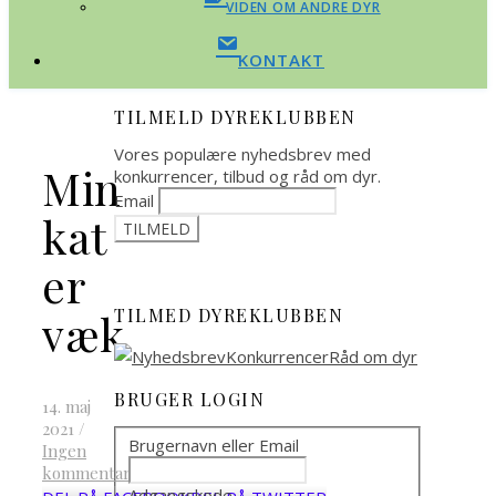
VIDEN OM ANDRE DYR
KONTAKT
TILMELD DYREKLUBBEN
Vores populære nyhedsbrev med
Min
konkurrencer, tilbud og råd om dyr.
Email
kat
er
TILMED DYREKLUBBEN
væk
BRUGER LOGIN
14. maj
2021
/
Brugernavn eller Email
Ingen
kommentarer
Adgangskode