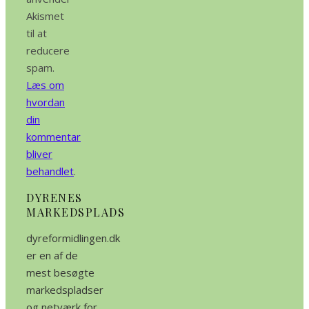
Akismet
til at
reducere
spam.
Læs om
hvordan
din
kommentar
bliver
behandlet
.
DYRENES
MARKEDSPLADS
dyreformidlingen.dk
er en af de
mest besøgte
markedspladser
og netværk for