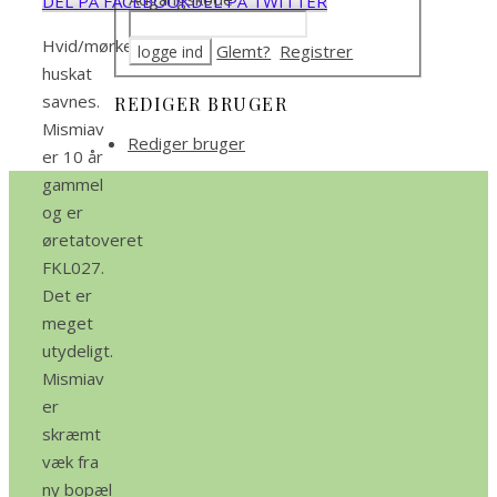
DEL PÅ FACEBOOK
DEL PÅ TWITTER
Hvid/mørkegrå
Glemt?
Registrer
huskat
savnes.
REDIGER BRUGER
Mismiav
Rediger bruger
er 10 år
gammel
og er
øretatoveret
FKL027.
Det er
meget
utydeligt.
Mismiav
er
skræmt
væk fra
ny bopæl