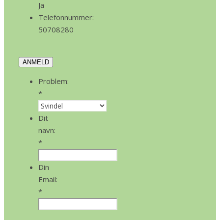
Ja
Telefonnummer:
50708280
ANMELD
Problem:
*
Dit
navn:
*
Din
Email:
*