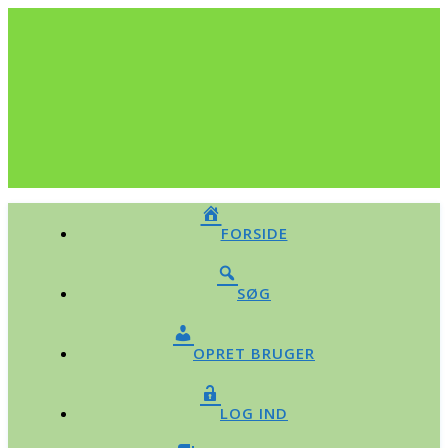
FORSIDE
SØG
OPRET BRUGER
LOG IND