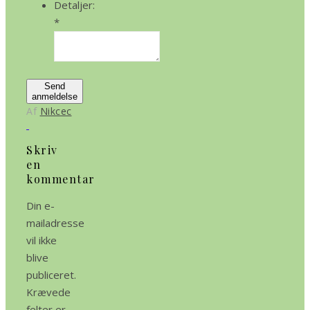
Detaljer:
*
Send
anmeldelse
Af
Nikcec
Skriv
en
kommentar
Din e-
mailadresse
vil ikke
blive
publiceret.
Krævede
felter er