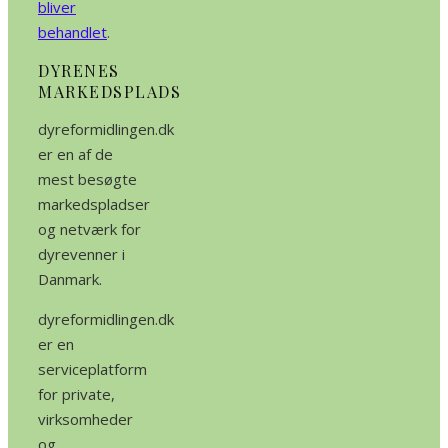
bliver
behandlet
.
DYRENES
MARKEDSPLADS
dyreformidlingen.dk
er en af de
mest besøgte
markedspladser
og netværk for
dyrevenner i
Danmark.
dyreformidlingen.dk
er en
serviceplatform
for private,
virksomheder
og