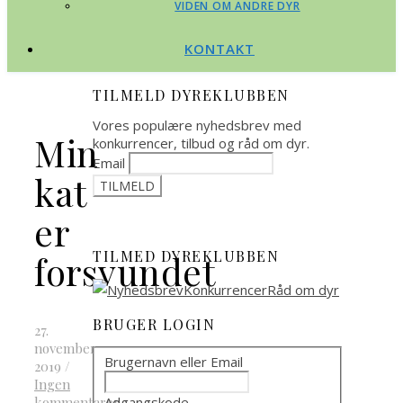
VIDEN OM ANDRE DYR
KONTAKT
TILMELD DYREKLUBBEN
Vores populære nyhedsbrev med
Min
konkurrencer, tilbud og råd om dyr.
Email
kat
er
TILMED DYREKLUBBEN
forsvundet
BRUGER LOGIN
27.
november
Brugernavn eller Email
2019
/
Ingen
Adgangskode
kommentarer