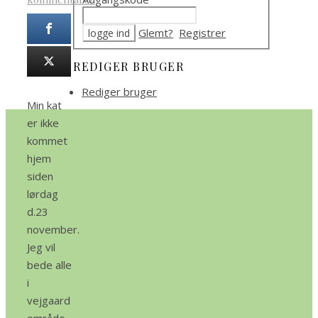
Glemt?
Registrer
REDIGER BRUGER
Rediger bruger
Min kat
er ikke
kommet
hjem
siden
lørdag
d.23
november.
Jeg vil
bede alle
i
vejgaard