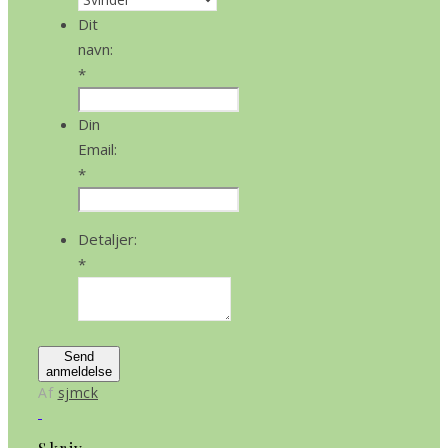
Dit
navn:
*
Din
Email:
*
Detaljer:
*
Send
anmeldelse
Af
sjmck