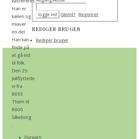
kastereret.
Han er
Glemt?
Registrer
kælen og
miaver
REDIGER BRUGER
en del.
Han kan
Rediger bruger
finde på
at gå ind
til folk.
Den 25.
Juliflyttede
vi fra
8653
Them til
8600
Silkeborg
.
Dyreart: