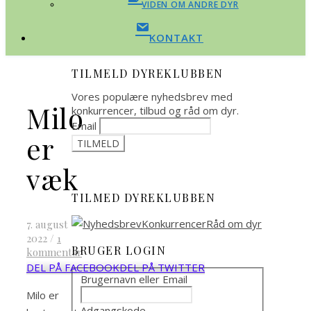
VIDEN OM ANDRE DYR
KONTAKT
TILMELD DYREKLUBBEN
Vores populære nyhedsbrev med
Milo
konkurrencer, tilbud og råd om dyr.
Email
er
væk
TILMED DYREKLUBBEN
7. august
2022
/
1
BRUGER LOGIN
kommentar
DEL PÅ FACEBOOK
DEL PÅ TWITTER
Brugernavn eller Email
Milo er
Adgangskode