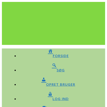
FORSIDE
SØG
OPRET BRUGER
LOG IND