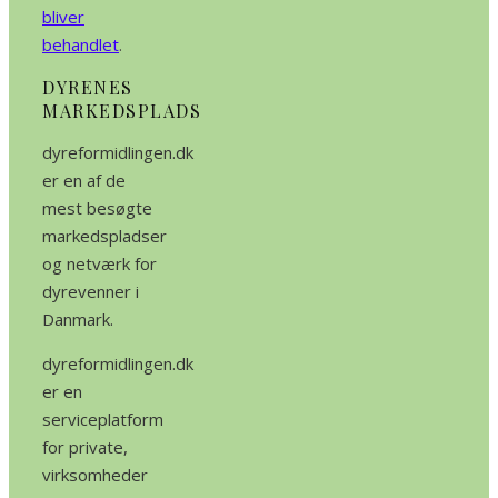
bliver
behandlet
.
DYRENES
MARKEDSPLADS
dyreformidlingen.dk
er en af de
mest besøgte
markedspladser
og netværk for
dyrevenner i
Danmark.
dyreformidlingen.dk
er en
serviceplatform
for private,
virksomheder