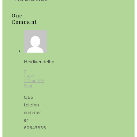
One
Comment
Heidivendelbo
7.
august
2022 at 13:56
Svar
OBS
telefon
nummer
er
60643835