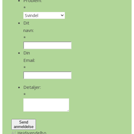
Problem:
*
Dit
navn:
*
Din
Email:
*
Detaljer:
*
Send
anmeldelse
Af
Heidivendelbo