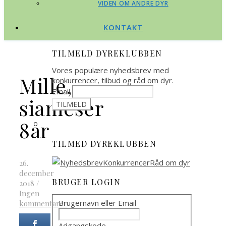
VIDEN OM ANDRE DYR
KONTAKT
TILMELD DYREKLUBBEN
Vores populære nyhedsbrev med
Mille,
konkurrencer, tilbud og råd om dyr.
Email
siameser
8år
TILMED DYREKLUBBEN
26.
december
BRUGER LOGIN
2018
/
Ingen
Brugernavn eller Email
kommentarer
Adgangskode