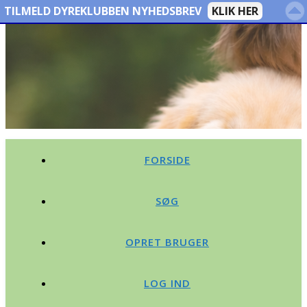
TILMELD DYREKLUBBEN NYHEDSBREV
KLIK HER
FORSIDE
SØG
OPRET BRUGER
LOG IND