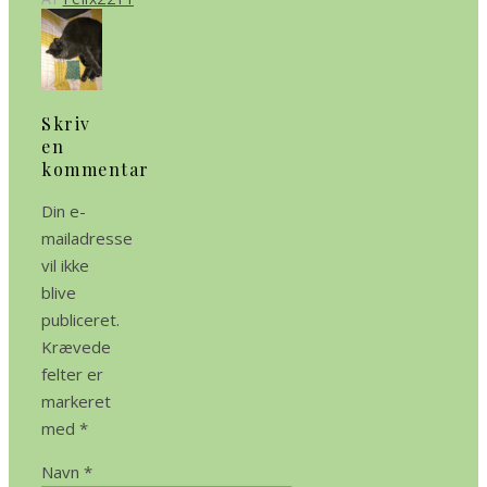
Skriv
en
kommentar
Din e-
mailadresse
vil ikke
blive
publiceret.
Krævede
felter er
markeret
med
*
Navn
*