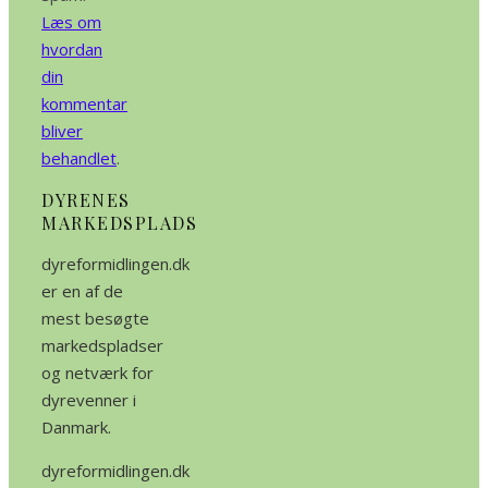
Læs om
hvordan
din
kommentar
bliver
behandlet
.
DYRENES
MARKEDSPLADS
dyreformidlingen.dk
er en af de
mest besøgte
markedspladser
og netværk for
dyrevenner i
Danmark.
dyreformidlingen.dk