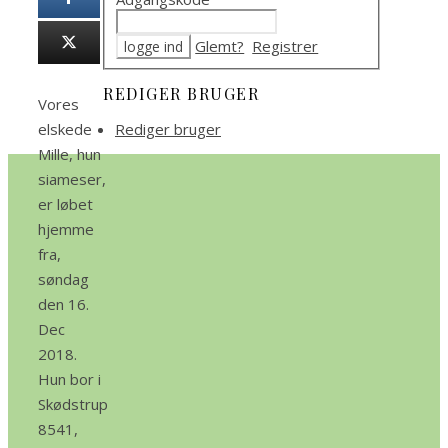
Glemt?
Registrer
REDIGER BRUGER
Vores
elskede
Rediger bruger
Mille, hun
siameser,
er løbet
hjemme
fra,
søndag
den 16.
Dec
2018.
Hun bor i
Skødstrup
8541,