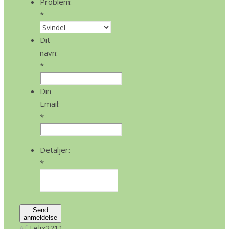
Problem:
*
Dit
navn:
*
Din
Email:
*
Detaljer:
*
Send
anmeldelse
Af
Felix2211