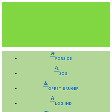
FORSIDE
SØG
OPRET BRUGER
LOG IND