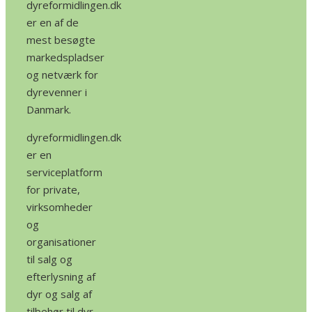
dyreformidlingen.dk
er en af de
mest besøgte
markedspladser
og netværk for
dyrevenner i
Danmark.
dyreformidlingen.dk
er en
serviceplatform
for private,
virksomheder
og
organisationer
til salg og
efterlysning af
dyr og salg af
tilbehør til dyr.