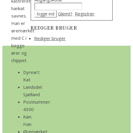
kastreret
hankat
Glemt?
Registrer
savnes.
Han er
REDIGER BRUGER
øremærket
med C i
Rediger bruger
begge
ører og
chippet.
Dyreart:
Kat
Landsdel:
Sjælland
Postnummer:
4300
Køn:
Han
Øremærket: