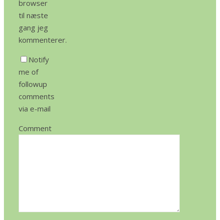
browser
til næste
gang jeg
kommenterer.
Notify
me of
followup
comments
via e-mail
Comment