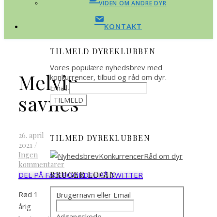
VIDEN OM ANDRE DYR
KONTAKT
TILMELD DYREKLUBBEN
Vores populære nyhedsbrev med
Melvin
konkurrencer, tilbud og råd om dyr.
Email
savnes
26. april
TILMED DYREKLUBBEN
2021
/
Ingen
kommentarer
BRUGER LOGIN
DEL PÅ FACEBOOK
DEL PÅ TWITTER
Rød 1
Brugernavn eller Email
årig
Adgangskode