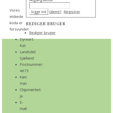
Vores
Glemt?
Registrer
elskede
koda er
REDIGER BRUGER
forsvundet
Rediger bruger
Dyreart:
Kat
Landsdel:
Sjælland
Postnummer:
4673
Køn:
Han
Chipmærket:
Ja
E-
mail: