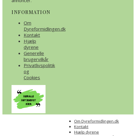
annoncer.
INFORMATION
Om
Dyreformidlingen.dk
Kontakt
Hjælp
dyrene
Generelle
brugervilkår
Privatlivspolitik
og
Cookies
Om Dyreformidlingen.dk
Kontakt
Hjælp dyrene