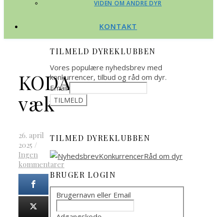
VIDEN OM ANDRE DYR
KONTAKT
TILMELD DYREKLUBBEN
Vores populære nyhedsbrev med
KODA
konkurrencer, tilbud og råd om dyr.
Email
væk
26. april
TILMED DYREKLUBBEN
2025
/
Ingen
kommentarer
BRUGER LOGIN
Brugernavn eller Email
Adgangskode