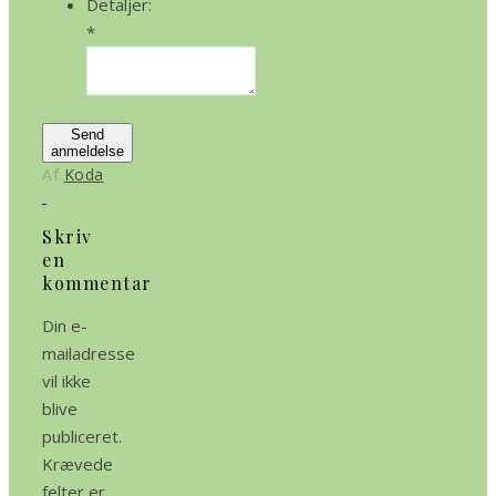
Detaljer:
*
Send
anmeldelse
Af
Koda
Skriv
en
kommentar
Din e-
mailadresse
vil ikke
blive
publiceret.
Krævede
felter er