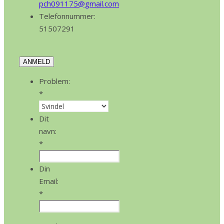
pch091175@gmail.com
Telefonnummer:
51507291
ANMELD
Problem:
*
Dit
navn:
*
Din
Email:
*