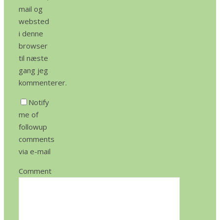
mail og
websted
i denne
browser
til næste
gang jeg
kommenterer.
Notify
me of
followup
comments
via e-mail
Comment