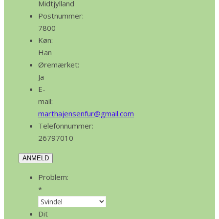
Midtjylland
Postnummer:
7800
Køn:
Han
Øremærket:
Ja
E-
mail:
marthajensenfur@gmail.com
Telefonnummer:
26797010
ANMELD
Problem:
*
Dit