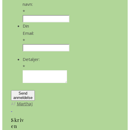
navn:
*
Din
Email:
*
Detaljer:
*
Send
anmeldelse
Af
MarthaJ
Skriv
en