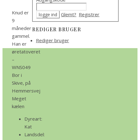
Knud er
Glemt?
Registrer
9
måneder
REDIGER BRUGER
gammel.
Rediger bruger
Han er
øretatoveret
–
WNS049
Bor i
Skive, på
Hemmersvej
Meget
kælen
Dyreart:
Kat
Landsdel: