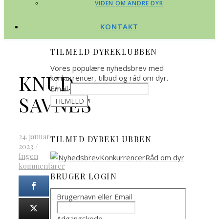
VIDEN OM ANDRE DYR
KONTAKT
TILMELD DYREKLUBBEN
Vores populære nyhedsbrev med
KNUD
konkurrencer, tilbud og råd om dyr.
Email
SAVNES
24. januar
TILMED DYREKLUBBEN
2023
/
Ingen
kommentarer
BRUGER LOGIN
Brugernavn eller Email
Adgangskode