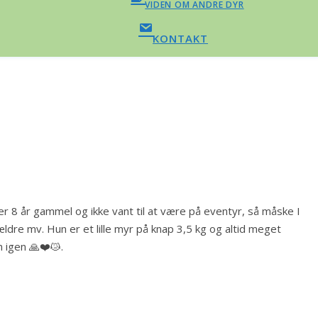
VIDEN OM ANDRE DYR
KONTAKT
 er 8 år gammel og ikke vant til at være på eventyr, så måske I
dre mv. Hun er et lille myr på knap 3,5 kg og altid meget
n igen 🙏❤️😿.