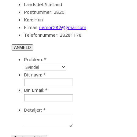
Landsdel:
Sjælland
Postnummer:
2820
Køn:
Hun
E-mail:
riemor282@gmail.com
Telefonnummer:
28281178
ANMELD
Problem:
*
Dit navn:
*
Din Email:
*
Detaljer:
*