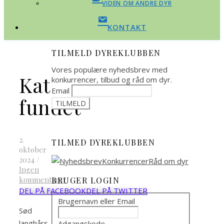
VIDEN OM ANDRE DYR
KONTAKT
TILMELD DYREKLUBBEN
Vores populære nyhedsbrev med
Kat
konkurrencer, tilbud og råd om dyr.
Email
fundet
2.
TILMED DYREKLUBBEN
oktober
2024
/
Ingen
kommentarer
BRUGER LOGIN
DEL PÅ FACEBOOK
DEL PÅ TWITTER
Brugernavn eller Email
Sød
langhårs
Adgangskode