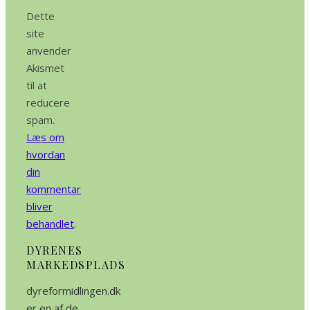
Dette
site
anvender
Akismet
til at
reducere
spam.
Læs om
hvordan
din
kommentar
bliver
behandlet
.
DYRENES
MARKEDSPLADS
dyreformidlingen.dk
er en af de