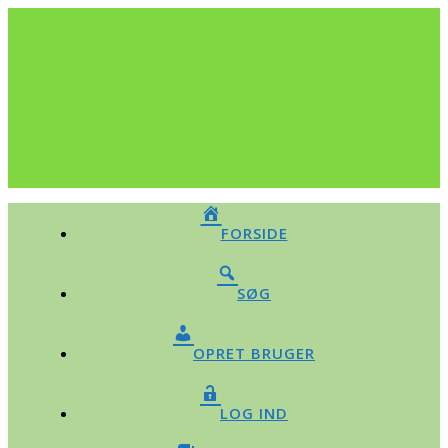
FORSIDE
SØG
OPRET BRUGER
LOG IND