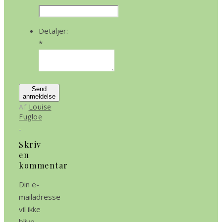
Detaljer:
*
Send
anmeldelse
Af
Louise
Fugloe
Skriv
en
kommentar
Din e-
mailadresse
vil ikke
blive