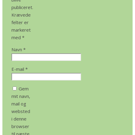
publiceret.
Krævede
felter er
markeret
med
*
Navn
*
E-mail
*
Gem
mit navn,
mail og
websted
i denne
browser
til næste